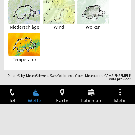
Niederschläge
Wind
Wolken
Temperatur
Daten © by
MeteoSchweiz
,
SwissWebcams
,
Open-Meteo.com
,
CAMS ENSEMBLE
data provider
Tel
Wetter
Karte
Fahrplan
Mehr
Anmelden
Dienste