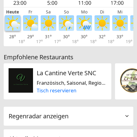
Heute
Fr
Sa
So
Mo
Di
Mi
28°
29°
31°
30°
30°
32°
33°
3
18°
17°
17°
18°
18°
18°
19°
Empfohlene Restaurants
La Cantine Verte SNC
Französisch, Saisonal, Regional, Glutenfrei, Laktosefrei, Sojafrei
Tisch reservieren
Regenradar anzeigen