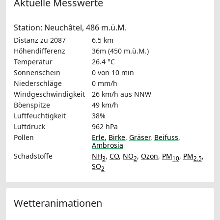
Aktuelle Messwerte
Station: Neuchâtel, 486 m.ü.M.
Distanz zu 2087
6.5 km
Höhendifferenz
36m (450 m.ü.M.)
Temperatur
26.4 °C
Sonnenschein
0 von 10 min
Niederschläge
0 mm/h
Windgeschwindigkeit
26 km/h
aus NNW
Böenspitze
49 km/h
Luftfeuchtigkeit
38%
Luftdruck
962 hPa
Pollen
Erle
,
Birke
,
Gräser
,
Beifuss
,
Ambrosia
Schadstoffe
NH
,
CO
,
NO
,
Ozon
,
PM
,
PM
,
3
2
10
2.5
SO
2
Wetteranimationen