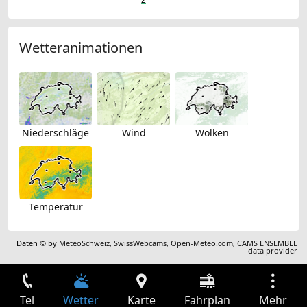
Wetteranimationen
Niederschläge
Wind
Wolken
Temperatur
Daten © by
MeteoSchweiz
,
SwissWebcams
,
Open-Meteo.com
,
CAMS ENSEMBLE
data provider
Tel
Wetter
Karte
Fahrplan
Mehr