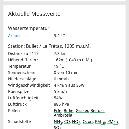
Aktuelle Messwerte
Wassertemperatur
Areuse
9.2 °C
Station: Bullet / La Frétaz, 1205 m.ü.M.
Distanz zu 2117
7.3 km
Höhendifferenz
162m (1043 m.ü.M.)
Temperatur
19 °C
Sonnenschein
0 von 10 min
Niederschläge
0 mm/h
Windgeschwindigkeit
4 km/h
aus SSW
Böenspitze
5 km/h
Luftfeuchtigkeit
54%
Luftdruck
886 hPa
Pollen
Erle
,
Birke
,
Gräser
,
Beifuss
,
Ambrosia
Schadstoffe
NH
,
CO
,
NO
,
Ozon
,
PM
,
PM
,
3
2
10
2.5
SO
2