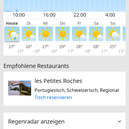
Heute
Di
Mi
Do
Fr
Sa
So
27°
26°
27°
29°
28°
28°
25°
2
15°
16°
16°
17°
18°
17°
15°
Empfohlene Restaurants
les Petites Roches
Portugiesisch, Schweizerisch, Regional
Tisch reservieren
Regenradar anzeigen