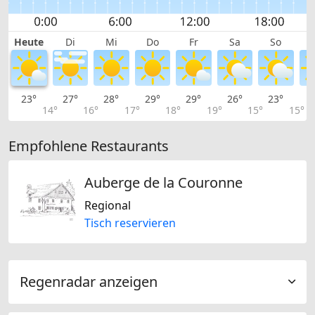
Heute
Di
Mi
Do
Fr
Sa
So
23°
27°
28°
29°
29°
26°
23°
2
14°
16°
17°
18°
19°
15°
15°
Empfohlene Restaurants
Auberge de la Couronne
Regional
Tisch reservieren
Regenradar anzeigen