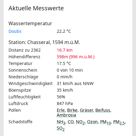
Aktuelle Messwerte
Wassertemperatur
Doubs
22.2 °C
Station: Chasseral, 1594 m.ü.M.
Distanz zu 2362
16.7 km
Höhendifferenz
598m (996 m.ü.M.)
Temperatur
17.5 °C
Sonnenschein
0 von 10 min
Niederschläge
0 mm/h
Windgeschwindigkeit
31 km/h
aus NNW
Böenspitze
35 km/h
Luftfeuchtigkeit
56%
Luftdruck
847 hPa
Pollen
Erle
,
Birke
,
Gräser
,
Beifuss
,
Ambrosia
Schadstoffe
NH
,
CO
,
NO
,
Ozon
,
PM
,
PM
,
3
2
10
2.5
SO
2