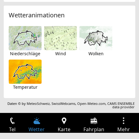
Wetteranimationen
Niederschläge
Wind
Wolken
Temperatur
Daten © by
MeteoSchweiz
,
SwissWebcams
,
Open-Meteo.com
,
CAMS ENSEMBLE
data provider
Tel
Wetter
Karte
Fahrplan
Mehr