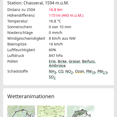
Station: Chasseral, 1594 m.ü.M.
Distanz zu 2504
16.8 km
Höhendifferenz
1151m (443 m.ü.M.)
Temperatur
16.8 °C
Sonnenschein
0 von 10 min
Niederschläge
0 mm/h
Windgeschwindigkeit
8 km/h
aus NW
Böenspitze
16 km/h
Luftfeuchtigkeit
60%
Luftdruck
847 hPa
Pollen
Erle
,
Birke
,
Gräser
,
Beifuss
,
Ambrosia
Schadstoffe
NH
,
CO
,
NO
,
Ozon
,
PM
,
PM
,
3
2
10
2.5
SO
2
Wetteranimationen