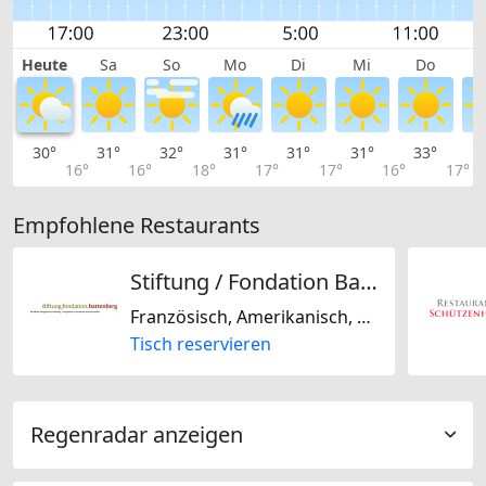
Heute
Sa
So
Mo
Di
Mi
Do
30°
31°
32°
31°
31°
31°
33°
3
16°
16°
18°
17°
17°
16°
17°
Empfohlene Restaurants
Stiftung / Fondation Battenberg
Französisch, Amerikanisch, Fast Food, Deutsch, Regional, Schweizerisch, International, Europäisch, Griechisch
Tisch reservieren
Regenradar anzeigen