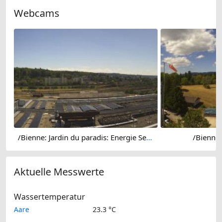
Webcams
/Bienne: Jardin du paradis: Energie Service Biel
/Bienne
Aktuelle Messwerte
Wassertemperatur
Aare
23.3 °C