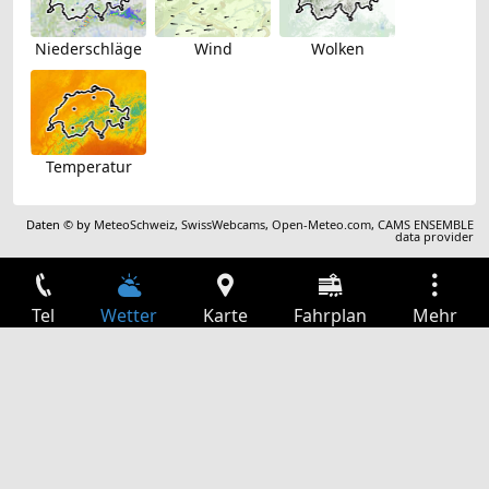
Niederschläge
Wind
Wolken
Temperatur
Daten © by
MeteoSchweiz
,
SwissWebcams
,
Open-Meteo.com
,
CAMS ENSEMBLE
data provider
Tel
Wetter
Karte
Fahrplan
Mehr
Anmelden
Dienste
Abfahrtstabelle