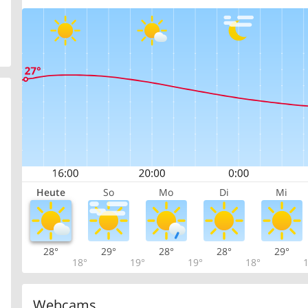
Heute
So
Mo
Di
Mi
28°
29°
28°
28°
29°
18°
19°
19°
18°
1
Webcams