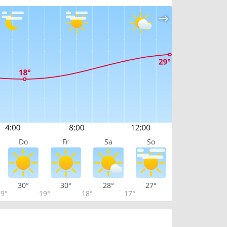
Do
Fr
Sa
So
30°
30°
28°
27°
9°
19°
18°
17°