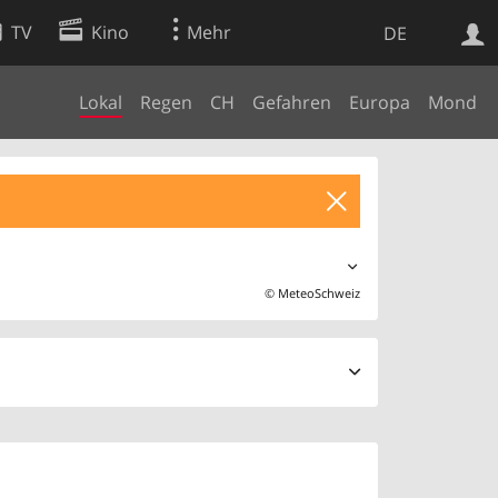
TV
Kino
Mehr
DE
Lokal
Regen
CH
Gefahren
Europa
Mond
Websuche
Apps
©
MeteoSchweiz