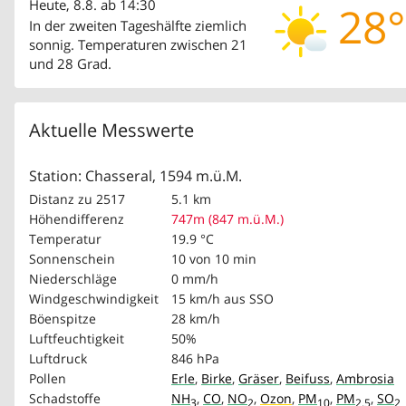
Heute, 8.8. ab 14:30
28°
In der zweiten Tageshälfte ziemlich
sonnig. Temperaturen zwischen 21
und 28 Grad.
Aktuelle Messwerte
Station: Chasseral, 1594 m.ü.M.
Distanz zu 2517
5.1 km
Höhendifferenz
747m (847 m.ü.M.)
Temperatur
19.9 °C
Sonnenschein
10 von 10 min
Niederschläge
0 mm/h
Windgeschwindigkeit
15 km/h
aus SSO
Böenspitze
28 km/h
Luftfeuchtigkeit
50%
Luftdruck
846 hPa
Pollen
Erle
,
Birke
,
Gräser
,
Beifuss
,
Ambrosia
Schadstoffe
NH
,
CO
,
NO
,
Ozon
,
PM
,
PM
,
SO
3
2
10
2.5
2