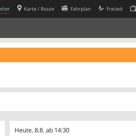
tter
Karte / Route
Fahrplan
Freizeit
Cookie-Richtlinie
ingungen
Cookie-Einstellungen
rklärung
Entwickler
Heute, 8.8. ab 14:30