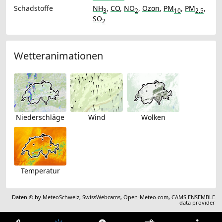
Schadstoffe
NH
,
CO
,
NO
,
Ozon
,
PM
,
PM
,
3
2
10
2.5
SO
2
Wetteranimationen
Niederschläge
Wind
Wolken
Temperatur
Daten © by
MeteoSchweiz
,
SwissWebcams
,
Open-Meteo.com
,
CAMS ENSEMBLE
data provider