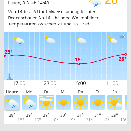
Heute, 9.8. ab 14:40
Von 14 bis 16 Uhr teilweise sonnig, leichter
Regenschauer. Ab 16 Uhr hohe Wolkenfelder.
Temperaturen zwischen 21 und 28 Grad.
Heute
Mo
Di
Mi
Do
Fr
Sa
28°
29°
29°
30°
31°
31°
29°
2
18°
19°
18°
19°
21°
18°
18°