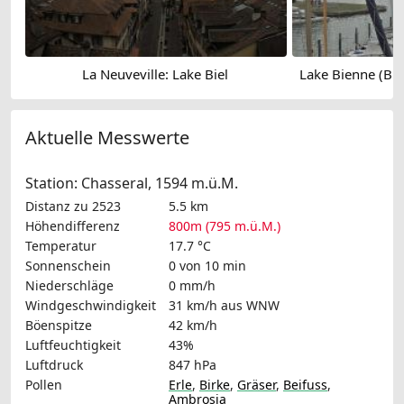
La Neuveville: Lake Biel
Aktuelle Messwerte
Station: Chasseral, 1594 m.ü.M.
Distanz zu 2523
5.5 km
Höhendifferenz
800m (795 m.ü.M.)
Temperatur
17.7 °C
Sonnenschein
0 von 10 min
Niederschläge
0 mm/h
Windgeschwindigkeit
31 km/h
aus WNW
Böenspitze
42 km/h
Luftfeuchtigkeit
43%
Luftdruck
847 hPa
Pollen
Erle
,
Birke
,
Gräser
,
Beifuss
,
Ambrosia