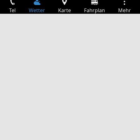
Tel
Wetter
Karte
Fahrplan
Mehr
Anmelden
Dienste
Abfahrtstabelle
Freizeit
TV-Programm
Kinoprogramm
Websuche
App