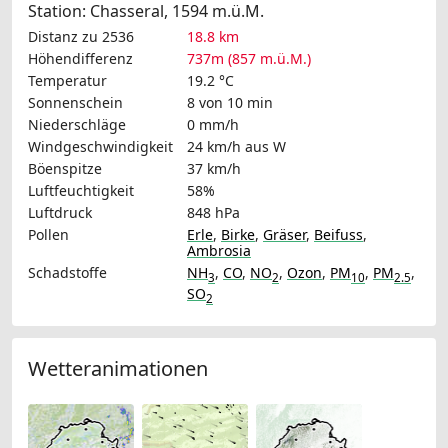
Station: Chasseral, 1594 m.ü.M.
Distanz zu 2536
18.8 km
Höhendifferenz
737m (857 m.ü.M.)
Temperatur
19.2 °C
Sonnenschein
8 von 10 min
Niederschläge
0 mm/h
Windgeschwindigkeit
24 km/h
aus W
Böenspitze
37 km/h
Luftfeuchtigkeit
58%
Luftdruck
848 hPa
Pollen
Erle
,
Birke
,
Gräser
,
Beifuss
,
Ambrosia
Schadstoffe
NH
,
CO
,
NO
,
Ozon
,
PM
,
PM
,
3
2
10
2.5
SO
2
Wetteranimationen