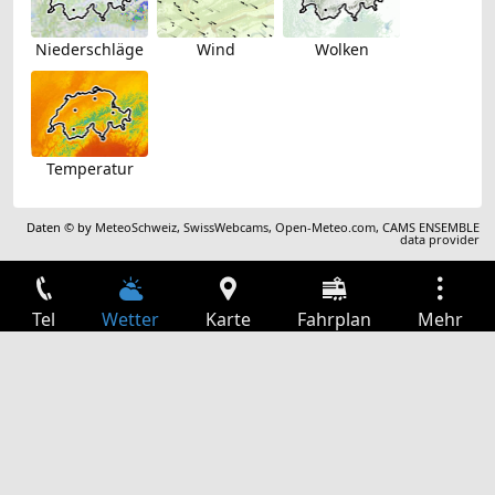
Niederschläge
Wind
Wolken
Temperatur
Daten © by
MeteoSchweiz
,
SwissWebcams
,
Open-Meteo.com
,
CAMS ENSEMBLE
data provider
Tel
Wetter
Karte
Fahrplan
Mehr
Anmelden
Dienste
Abfahrtstabelle