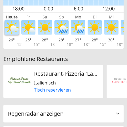
Heute
Fr
Sa
So
Mo
Di
Mi
26°
25°
28°
28°
27°
28°
30°
3
15°
15°
18°
18°
18°
15°
18°
Empfohlene Restaurants
Restaurant-Pizzeria 'La Fontaine' Picciarella
Italienisch
Tisch reservieren
Regenradar anzeigen