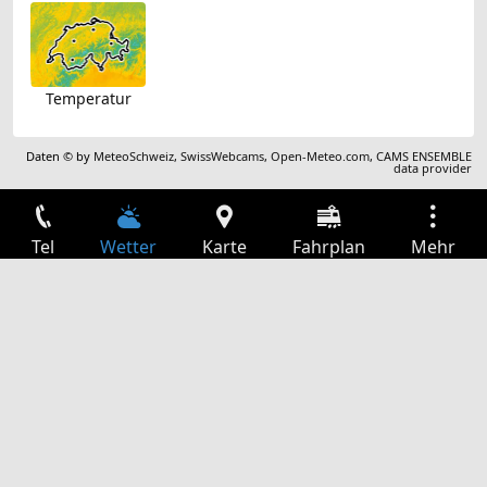
Temperatur
Daten © by
MeteoSchweiz
,
SwissWebcams
,
Open-Meteo.com
,
CAMS ENSEMBLE
data provider
Tel
Wetter
Karte
Fahrplan
Mehr
Anmelden
Dienste
Abfahrtstabelle
Freizeit