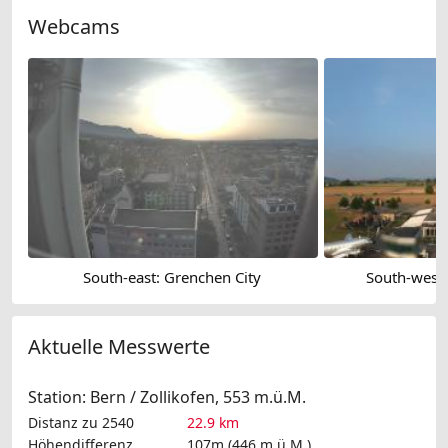
Webcams
South-east: Grenchen City
South-west:
Aktuelle Messwerte
Station: Bern / Zollikofen, 553 m.ü.M.
Distanz zu 2540
22.9 km
Höhendifferenz
107m (446 m.ü.M.)