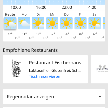
Heute
Mo
Di
Mi
Do
Fr
Sa
32°
31°
32°
32°
34°
34°
32°
2
19°
18°
18°
18°
18°
18°
17°
Empfohlene Restaurants
Restaurant Fischerhaus
Laktosefrei, Glutenfrei, Schweizerisch, Regional
Tisch reservieren
Regenradar anzeigen