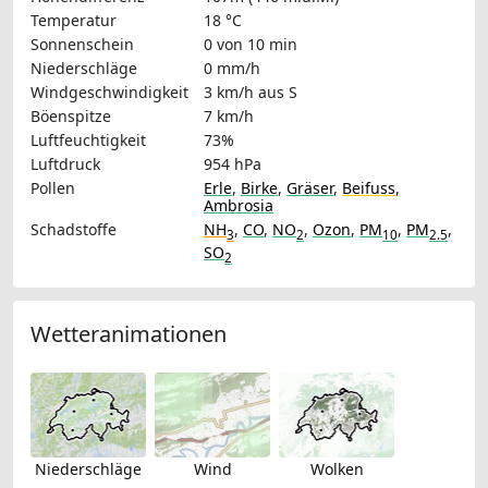
Temperatur
18 °C
Sonnenschein
0 von 10 min
Niederschläge
0 mm/h
Windgeschwindigkeit
3 km/h
aus S
Böenspitze
7 km/h
Luftfeuchtigkeit
73%
Luftdruck
954 hPa
Pollen
Erle
,
Birke
,
Gräser
,
Beifuss
,
Ambrosia
Schadstoffe
NH
,
CO
,
NO
,
Ozon
,
PM
,
PM
,
3
2
10
2.5
SO
2
Wetteranimationen
Niederschläge
Wind
Wolken