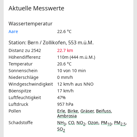
Aktuelle Messwerte
Wassertemperatur
Aare
22.6 °C
Station: Bern / Zollikofen, 553 m.ü.M.
Distanz zu 2542
22.7 km
Höhendifferenz
110m (444 m.ü.M.)
Temperatur
20.6 °C
Sonnenschein
10 von 10 min
Niederschläge
0 mm/h
Windgeschwindigkeit
12 km/h
aus NNO
Böenspitze
17 km/h
Luftfeuchtigkeit
47%
Luftdruck
957 hPa
Pollen
Erle
,
Birke
,
Gräser
,
Beifuss
,
Ambrosia
Schadstoffe
NH
,
CO
,
NO
,
Ozon
,
PM
,
PM
,
3
2
10
2.5
SO
2