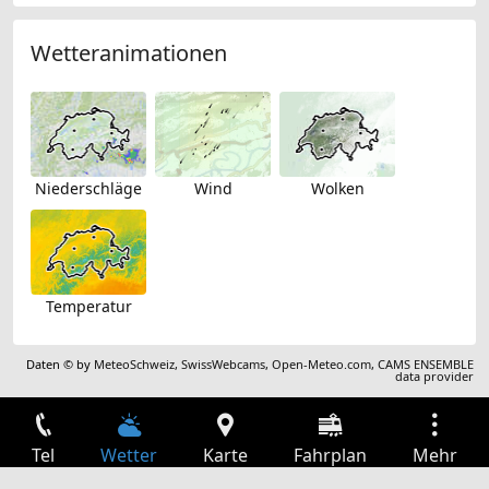
Wetteranimationen
Niederschläge
Wind
Wolken
Temperatur
Daten © by
MeteoSchweiz
,
SwissWebcams
,
Open-Meteo.com
,
CAMS ENSEMBLE
data provider
Tel
Wetter
Karte
Fahrplan
Mehr