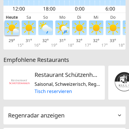
Heute
Sa
So
Mo
Di
Mi
Do
29°
31°
32°
31°
32°
32°
33°
3
15°
16°
19°
18°
17°
17°
18°
Empfohlene Restaurants
Restaurant Schützenhaus Biel
Saisonal, Schweizerisch, Regional
Tisch reservieren
Regenradar anzeigen