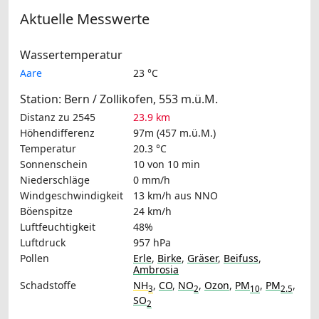
Aktuelle Messwerte
Wassertemperatur
Aare
23 °C
Station: Bern / Zollikofen, 553 m.ü.M.
Distanz zu 2545
23.9 km
Höhendifferenz
97m (457 m.ü.M.)
Temperatur
20.3 °C
Sonnenschein
10 von 10 min
Niederschläge
0 mm/h
Windgeschwindigkeit
13 km/h
aus NNO
Böenspitze
24 km/h
Luftfeuchtigkeit
48%
Luftdruck
957 hPa
Pollen
Erle
,
Birke
,
Gräser
,
Beifuss
,
Ambrosia
Schadstoffe
NH
,
CO
,
NO
,
Ozon
,
PM
,
PM
,
3
2
10
2.5
SO
2