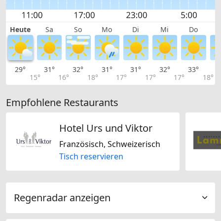
Heute
Sa
So
Mo
Di
Mi
Do
29°
31°
32°
31°
31°
32°
33°
3
15°
16°
18°
17°
17°
17°
18°
Empfohlene Restaurants
Hotel Urs und Viktor
Französisch, Schweizerisch
Tisch reservieren
Regenradar anzeigen