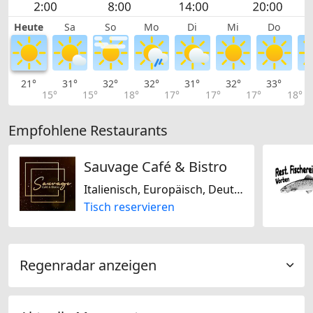
Heute
Sa
So
Mo
Di
Mi
Do
21°
31°
32°
32°
31°
32°
33°
3
15°
15°
18°
17°
17°
17°
18°
Empfohlene Restaurants
Sauvage Café & Bistro
Italienisch, Europäisch, Deutsch, Amerikanisch
Tisch reservieren
Regenradar anzeigen