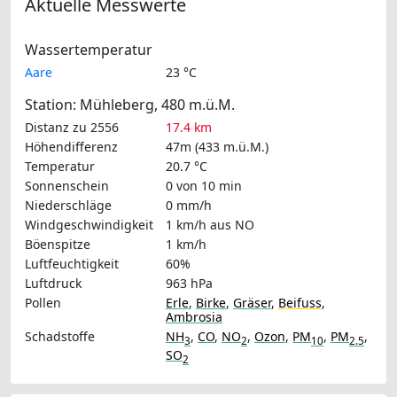
Aktuelle Messwerte
Wassertemperatur
Aare
23 °C
Station: Mühleberg, 480 m.ü.M.
Distanz zu 2556
17.4 km
Höhendifferenz
47m (433 m.ü.M.)
Temperatur
20.7 °C
Sonnenschein
0 von 10 min
Niederschläge
0 mm/h
Windgeschwindigkeit
1 km/h
aus NO
Böenspitze
1 km/h
Luftfeuchtigkeit
60%
Luftdruck
963 hPa
Pollen
Erle
,
Birke
,
Gräser
,
Beifuss
,
Ambrosia
Schadstoffe
NH
,
CO
,
NO
,
Ozon
,
PM
,
PM
,
3
2
10
2.5
SO
2