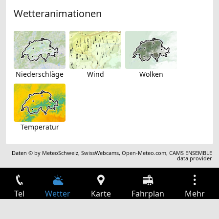
Wetteranimationen
Niederschläge
Wind
Wolken
Temperatur
Daten © by
MeteoSchweiz
,
SwissWebcams
,
Open-Meteo.com
,
CAMS ENSEMBLE
data provider
Tel
Wetter
Karte
Fahrplan
Mehr
Anmelden