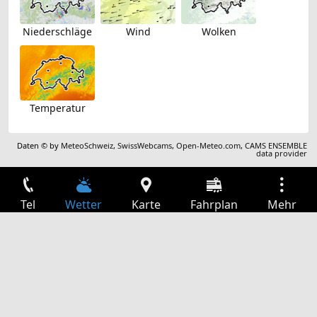
Niederschläge
Wind
Wolken
Temperatur
Daten © by
MeteoSchweiz
,
SwissWebcams
,
Open-Meteo.com
,
CAMS ENSEMBLE
data provider
Tel
Wetter
Karte
Fahrplan
Mehr
Anmelden
Dienste
Abfahrtstabelle