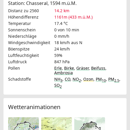
Station: Chasseral, 1594 m.ü.M.
Distanz zu 2560
14.2 km
Höhendifferenz
1161m (433 m.ü.M.)
Temperatur
17.4 °C
Sonnenschein
0 von 10 min
Niederschläge
0 mm/h
Windgeschwindigkeit
18 km/h
aus N
Böenspitze
24 km/h
Luftfeuchtigkeit
59%
Luftdruck
847 hPa
Pollen
Erle
,
Birke
,
Gräser
,
Beifuss
,
Ambrosia
Schadstoffe
NH
,
CO
,
NO
,
Ozon
,
PM
,
PM
,
3
2
10
2.5
SO
2
Wetteranimationen