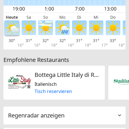
Heute
Sa
So
Mo
Di
Mi
Do
30°
31°
32°
32°
31°
31°
33°
3
16°
16°
18°
18°
18°
17°
18°
Empfohlene Restaurants
Bottega Little Italy di Raimondi Luca
Italienisch
Tisch reservieren
Regenradar anzeigen