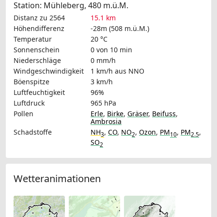
Station: Mühleberg, 480 m.ü.M.
Distanz zu 2564
15.1 km
Höhendifferenz
-28m (508 m.ü.M.)
Temperatur
20 °C
Sonnenschein
0 von 10 min
Niederschläge
0 mm/h
Windgeschwindigkeit
1 km/h
aus NNO
Böenspitze
3 km/h
Luftfeuchtigkeit
96%
Luftdruck
965 hPa
Pollen
Erle
,
Birke
,
Gräser
,
Beifuss
,
Ambrosia
Schadstoffe
NH
,
CO
,
NO
,
Ozon
,
PM
,
PM
,
3
2
10
2.5
SO
2
Wetteranimationen