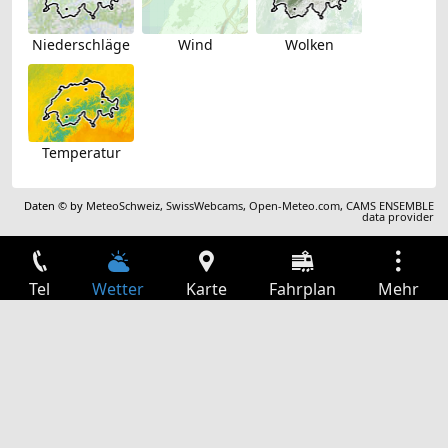
Niederschläge
Wind
Wolken
Temperatur
Daten © by
MeteoSchweiz
,
SwissWebcams
,
Open-Meteo.com
,
CAMS ENSEMBLE
data provider
Tel
Wetter
Karte
Fahrplan
Mehr
Anmelden
Dienste
Abfahrtstabelle