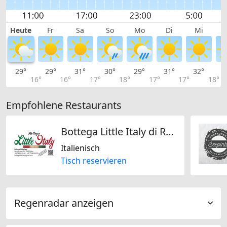
Heute
Fr
Sa
So
Mo
Di
Mi
29°
29°
31°
30°
29°
31°
32°
3
16°
16°
17°
18°
17°
17°
18°
Empfohlene Restaurants
Bottega Little Italy di Raimondi Luca
Italienisch
Tisch reservieren
Regenradar anzeigen