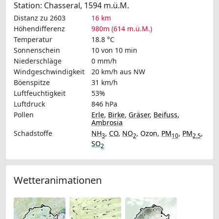
Station: Chasseral, 1594 m.ü.M.
Distanz zu 2603
16 km
Höhendifferenz
980m (614 m.ü.M.)
Temperatur
18.8 °C
Sonnenschein
10 von 10 min
Niederschläge
0 mm/h
Windgeschwindigkeit
20 km/h
aus NW
Böenspitze
31 km/h
Luftfeuchtigkeit
53%
Luftdruck
846 hPa
Pollen
Erle
,
Birke
,
Gräser
,
Beifuss
,
Ambrosia
Schadstoffe
NH
,
CO
,
NO
,
Ozon
,
PM
,
PM
,
3
2
10
2.5
SO
2
Wetteranimationen