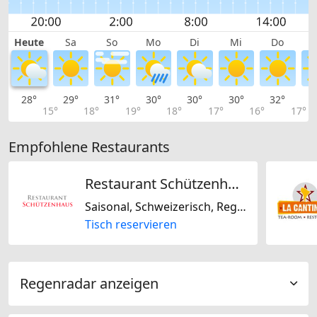
Heute
Sa
So
Mo
Di
Mi
Do
28°
29°
31°
30°
30°
30°
32°
3
15°
18°
19°
18°
17°
16°
17°
Empfohlene Restaurants
Restaurant Schützenhaus Biel
Saisonal, Schweizerisch, Regional
Tisch reservieren
Regenradar anzeigen