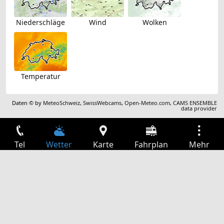
Niederschläge
Wind
Wolken
Temperatur
Daten © by
MeteoSchweiz
,
SwissWebcams
,
Open-Meteo.com
,
CAMS ENSEMBLE
data provider
Tel
Wetter
Karte
Fahrplan
Mehr
Anmelden
Dienste
Abfahrtstabelle