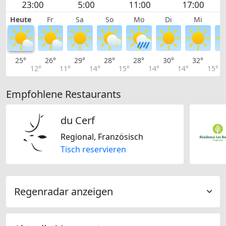
Heute
Fr
Sa
So
Mo
Di
Mi
25°
26°
29°
28°
28°
30°
32°
3
12°
11°
14°
15°
14°
14°
15°
Empfohlene Restaurants
du Cerf
Regional, Französisch
Tisch reservieren
Regenradar anzeigen