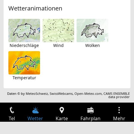
Wetteranimationen
Niederschläge
Wind
Wolken
Temperatur
Daten © by
MeteoSchweiz
,
SwissWebcams
,
Open-Meteo.com
,
CAMS ENSEMBLE
data provider
Tel
Wetter
Karte
Fahrplan
Mehr
Anmelden