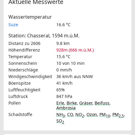
Aktuelle Messwerte
Wassertemperatur
Suze
16.6 °C
Station: Chasseral, 1594 m.ü.M.
Distanz zu 2606
9.8 km
Höhendifferenz
928m (666 m.ü.M.)
Temperatur
15.6 °C
Sonnenschein
10 von 10 min
Niederschläge
0 mm/h
Windgeschwindigkeit
36 km/h
aus NNW
Böenspitze
41 km/h
Luftfeuchtigkeit
65%
Luftdruck
847 hPa
Pollen
Erle
,
Birke
,
Gräser
,
Beifuss
,
Ambrosia
Schadstoffe
NH
,
CO
,
NO
,
Ozon
,
PM
,
PM
,
3
2
10
2.5
SO
2