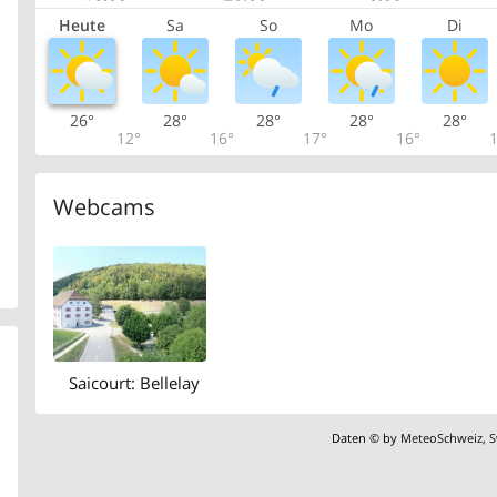
Heute
Sa
So
Mo
Di
26°
28°
28°
28°
28°
12°
16°
17°
16°
1
Webcams
Saicourt: Bellelay
Daten © by
MeteoSchweiz
,
S