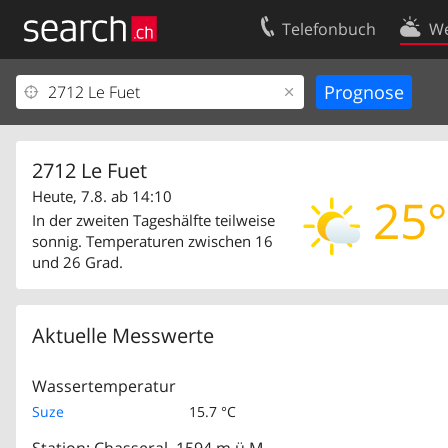
Telefonbuch
We
Ihr Eintrag
Kontakt
Kundencenter Geschäftskunden
Nutzungsbed
Impressum
Datenschutze
2712 Le Fuet
Heute, 7.8. ab 14:10
25°
In der zweiten Tageshälfte teilweise
sonnig. Temperaturen zwischen 16
und 26 Grad.
Aktuelle Messwerte
Wassertemperatur
Suze
15.7 °C