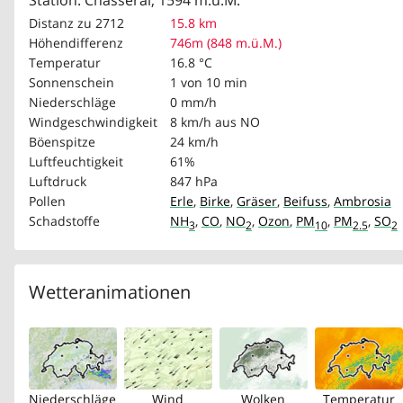
Station: Chasseral, 1594 m.ü.M.
Distanz zu 2712
15.8 km
Höhendifferenz
746m (848 m.ü.M.)
Temperatur
16.8 °C
Sonnenschein
1 von 10 min
Niederschläge
0 mm/h
Windgeschwindigkeit
8 km/h
aus NO
Böenspitze
24 km/h
Luftfeuchtigkeit
61%
Luftdruck
847 hPa
Pollen
Erle
,
Birke
,
Gräser
,
Beifuss
,
Ambrosia
Schadstoffe
NH
,
CO
,
NO
,
Ozon
,
PM
,
PM
,
SO
3
2
10
2.5
2
Wetteranimationen
Niederschläge
Wind
Wolken
Temperatur