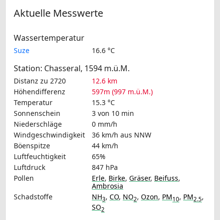
Aktuelle Messwerte
Wassertemperatur
Suze
16.6 °C
Station: Chasseral, 1594 m.ü.M.
Distanz zu 2720
12.6 km
Höhendifferenz
597m (997 m.ü.M.)
Temperatur
15.3 °C
Sonnenschein
3 von 10 min
Niederschläge
0 mm/h
Windgeschwindigkeit
36 km/h
aus NNW
Böenspitze
44 km/h
Luftfeuchtigkeit
65%
Luftdruck
847 hPa
Pollen
Erle
,
Birke
,
Gräser
,
Beifuss
,
Ambrosia
Schadstoffe
NH
,
CO
,
NO
,
Ozon
,
PM
,
PM
,
3
2
10
2.5
SO
2