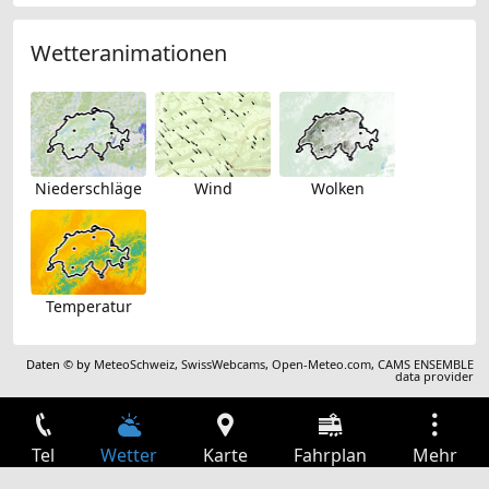
Wetteranimationen
Niederschläge
Wind
Wolken
Temperatur
Daten © by
MeteoSchweiz
,
SwissWebcams
,
Open-Meteo.com
,
CAMS ENSEMBLE
data provider
Tel
Wetter
Karte
Fahrplan
Mehr