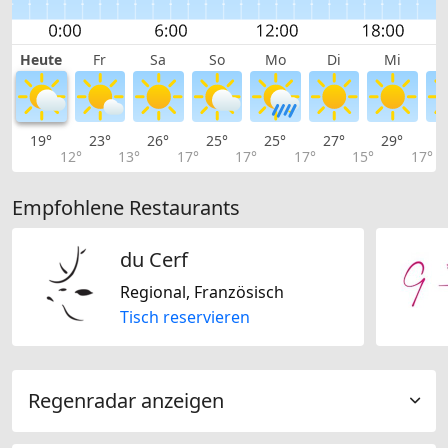
Heute
Fr
Sa
So
Mo
Di
Mi
19°
23°
26°
25°
25°
27°
29°
3
12°
13°
17°
17°
17°
15°
17°
Empfohlene Restaurants
du Cerf
Regional, Französisch
Tisch reservieren
Regenradar anzeigen