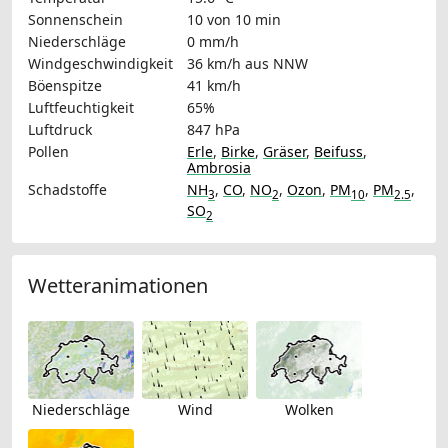
Sonnenschein
10 von 10 min
Niederschläge
0 mm/h
Windgeschwindigkeit
36 km/h
aus NNW
Böenspitze
41 km/h
Luftfeuchtigkeit
65%
Luftdruck
847 hPa
Pollen
Erle
,
Birke
,
Gräser
,
Beifuss
,
Ambrosia
Schadstoffe
NH
,
CO
,
NO
,
Ozon
,
PM
,
PM
,
3
2
10
2.5
SO
2
Wetteranimationen
Niederschläge
Wind
Wolken