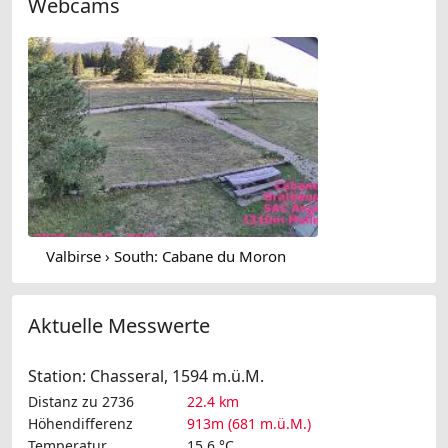
Webcams
Valbirse › South: Cabane du Moron
Aktuelle Messwerte
Station: Chasseral, 1594 m.ü.M.
Distanz zu 2736
22.4 km
Höhendifferenz
913m (681 m.ü.M.)
Temperatur
15.6 °C