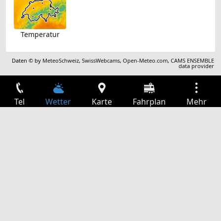
Temperatur
Daten © by
MeteoSchweiz
,
SwissWebcams
,
Open-Meteo.com
,
CAMS ENSEMBLE
data provider
Tel
Wetter
Karte
Fahrplan
Mehr
Anmelden
Dienste
Abfahrtstabelle
Freizeit
TV-Programm