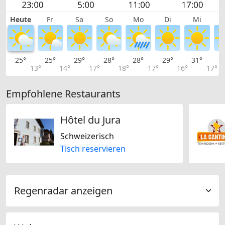
Heute
Fr
Sa
So
Mo
Di
Mi
25°
25°
29°
28°
28°
29°
31°
3
13°
14°
17°
18°
17°
16°
17°
Empfohlene Restaurants
Hôtel du Jura
Schweizerisch
Tisch reservieren
Regenradar anzeigen