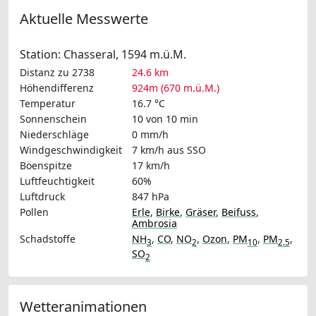
Aktuelle Messwerte
Station: Chasseral, 1594 m.ü.M.
Distanz zu 2738
24.6 km
Höhendifferenz
924m (670 m.ü.M.)
Temperatur
16.7 °C
Sonnenschein
10 von 10 min
Niederschläge
0 mm/h
Windgeschwindigkeit
7 km/h
aus SSO
Böenspitze
17 km/h
Luftfeuchtigkeit
60%
Luftdruck
847 hPa
Pollen
Erle
,
Birke
,
Gräser
,
Beifuss
,
Ambrosia
Schadstoffe
NH
,
CO
,
NO
,
Ozon
,
PM
,
PM
,
3
2
10
2.5
SO
2
Wetteranimationen