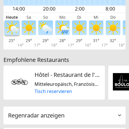
Heute
Sa
So
Mo
Di
Mi
Do
25°
29°
29°
28°
29°
31°
32°
3
14°
17°
18°
17°
16°
17°
18°
Empfohlene Restaurants
Hôtel - Restaurant de l'Etoile
Mitteleuropäisch, Französisch, Schweizerisch, Glutenfrei, Laktosefrei, Nussfrei, Sojafrei, Nur vegan, Nur vegetarisch
Tisch reservieren
Regenradar anzeigen