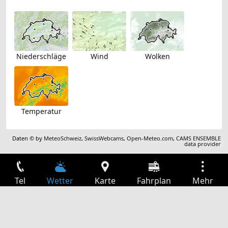
Niederschläge
Wind
Wolken
Temperatur
Daten © by
MeteoSchweiz
,
SwissWebcams
,
Open-Meteo.com
,
CAMS ENSEMBLE
data provider
Tel
Wetter
Karte
Fahrplan
Mehr
Anmelden