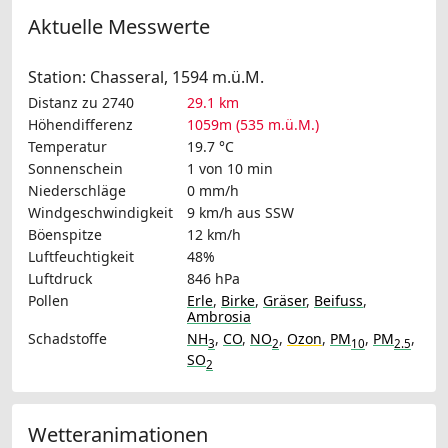
Aktuelle Messwerte
Station: Chasseral, 1594 m.ü.M.
Distanz zu 2740
29.1 km
Höhendifferenz
1059m (535 m.ü.M.)
Temperatur
19.7 °C
Sonnenschein
1 von 10 min
Niederschläge
0 mm/h
Windgeschwindigkeit
9 km/h
aus SSW
Böenspitze
12 km/h
Luftfeuchtigkeit
48%
Luftdruck
846 hPa
Pollen
Erle
,
Birke
,
Gräser
,
Beifuss
,
Ambrosia
Schadstoffe
NH
,
CO
,
NO
,
Ozon
,
PM
,
PM
,
3
2
10
2.5
SO
2
Wetteranimationen