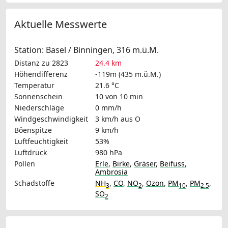
Aktuelle Messwerte
Station: Basel / Binningen, 316 m.ü.M.
Distanz zu 2823
24.4 km
Höhendifferenz
-119m (435 m.ü.M.)
Temperatur
21.6 °C
Sonnenschein
10 von 10 min
Niederschläge
0 mm/h
Windgeschwindigkeit
3 km/h
aus O
Böenspitze
9 km/h
Luftfeuchtigkeit
53%
Luftdruck
980 hPa
Pollen
Erle
,
Birke
,
Gräser
,
Beifuss
,
Ambrosia
Schadstoffe
NH
,
CO
,
NO
,
Ozon
,
PM
,
PM
,
3
2
10
2.5
SO
2