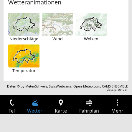
Wetteranimationen
Niederschläge
Wind
Wolken
Temperatur
Daten © by
MeteoSchweiz
,
SwissWebcams
,
Open-Meteo.com
,
CAMS ENSEMBLE
data provider
Tel
Wetter
Karte
Fahrplan
Mehr
Anmelden