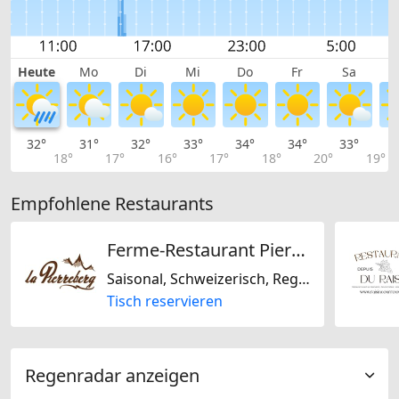
Heute
Mo
Di
Mi
Do
Fr
Sa
32°
31°
32°
33°
34°
34°
33°
3
18°
17°
16°
17°
18°
20°
19°
Empfohlene Restaurants
Ferme-Restaurant Pierreberg
Saisonal, Schweizerisch, Regional
Tisch reservieren
Regenradar anzeigen