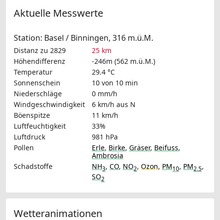
Aktuelle Messwerte
Station: Basel / Binningen, 316 m.ü.M.
Distanz zu 2829
25 km
Höhendifferenz
-246m (562 m.ü.M.)
Temperatur
29.4 °C
Sonnenschein
10 von 10 min
Niederschläge
0 mm/h
Windgeschwindigkeit
6 km/h
aus N
Böenspitze
11 km/h
Luftfeuchtigkeit
33%
Luftdruck
981 hPa
Pollen
Erle
,
Birke
,
Gräser
,
Beifuss
,
Ambrosia
Schadstoffe
NH
,
CO
,
NO
,
Ozon
,
PM
,
PM
,
3
2
10
2.5
SO
2
Wetteranimationen