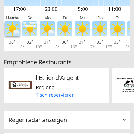
Heute
So
Mo
Di
Mi
Do
Fr
30°
32°
31°
30°
31°
33°
33°
3
18°
19°
18°
16°
17°
17°
18°
Empfohlene Restaurants
l'Etrier d'Argent
Regional
Tisch reservieren
Regenradar anzeigen