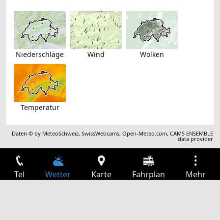
Niederschläge
Wind
Wolken
Temperatur
Daten © by
MeteoSchweiz
,
SwissWebcams
,
Open-Meteo.com
,
CAMS ENSEMBLE
data provider
Tel
Wetter
Karte
Fahrplan
Mehr
Anmelden