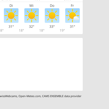
Di
Mi
Do
Fr
31°
32°
33°
31°
8°
18°
18°
19°
wissWebcams
,
Open-Meteo.com
,
CAMS ENSEMBLE data provider