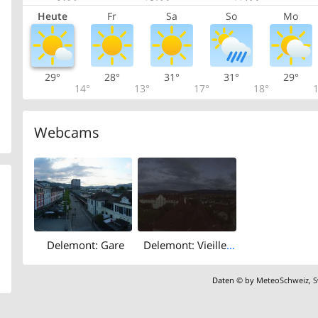
Heute
Fr
Sa
So
Mo
29°
28°
31°
31°
29°
14°
13°
17°
18°
1
Webcams
Delemont: Gare
Delemont: Vieille Ville
Daten © by
MeteoSchweiz
,
S