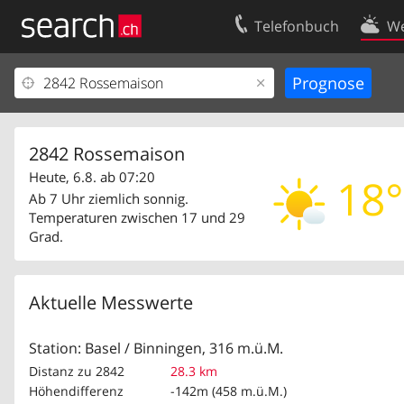
Telefonbuch
We
Ihr Eintrag
Kontakt
Kundencenter Geschäftskunden
Nutzungsbed
Impressum
Datenschutze
2842 Rossemaison
Heute, 6.8. ab 07:20
18°
Ab 7 Uhr ziemlich sonnig.
Temperaturen zwischen 17 und 29
Grad.
Aktuelle Messwerte
Station: Basel / Binningen, 316 m.ü.M.
Distanz zu 2842
28.3 km
Höhendifferenz
-142m (458 m.ü.M.)