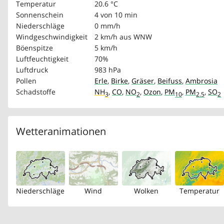
Temperatur
20.6 °C
Sonnenschein
4 von 10 min
Niederschläge
0 mm/h
Windgeschwindigkeit
2 km/h
aus WNW
Böenspitze
5 km/h
Luftfeuchtigkeit
70%
Luftdruck
983 hPa
Pollen
Erle
,
Birke
,
Gräser
,
Beifuss
,
Ambrosia
Schadstoffe
NH
,
CO
,
NO
,
Ozon
,
PM
,
PM
,
SO
3
2
10
2.5
2
Wetteranimationen
Niederschläge
Wind
Wolken
Temperatur