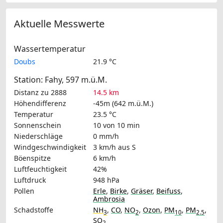
Aktuelle Messwerte
Wassertemperatur
Doubs
21.9 °C
Station: Fahy, 597 m.ü.M.
Distanz zu 2888
14.5 km
Höhendifferenz
-45m (642 m.ü.M.)
Temperatur
23.5 °C
Sonnenschein
10 von 10 min
Niederschläge
0 mm/h
Windgeschwindigkeit
3 km/h
aus S
Böenspitze
6 km/h
Luftfeuchtigkeit
42%
Luftdruck
948 hPa
Pollen
Erle
,
Birke
,
Gräser
,
Beifuss
,
Ambrosia
Schadstoffe
NH
,
CO
,
NO
,
Ozon
,
PM
,
PM
,
3
2
10
2.5
SO
2