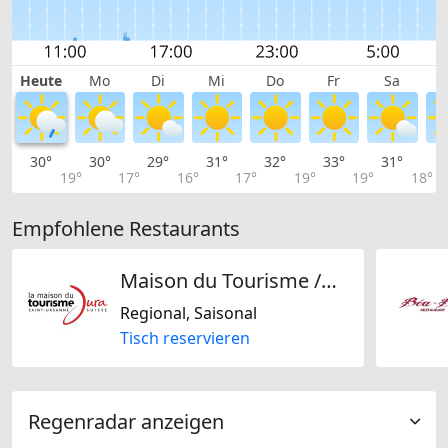
Heute
Mo
Di
Mi
Do
Fr
Sa
30°
30°
29°
31°
32°
33°
31°
2
19°
17°
16°
17°
19°
19°
18°
Empfohlene Restaurants
Maison du Tourisme /Restaurant du Terroir
Regional, Saisonal
Tisch reservieren
Regenradar anzeigen