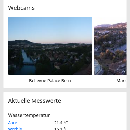
Webcams
Bellevue Palace Bern
Marzil
Aktuelle Messwerte
Wassertemperatur
Aare
21.4 °C
Worble
15.1 °C