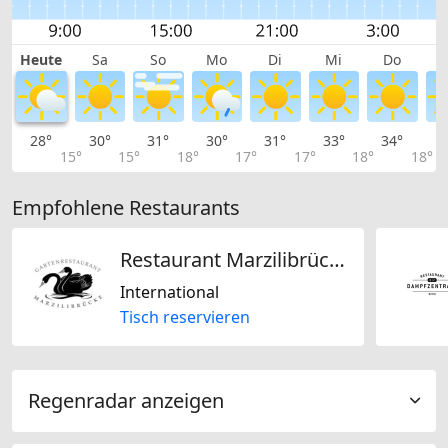
Heute
Sa
So
Mo
Di
Mi
Do
28°
30°
31°
30°
31°
33°
34°
3
15°
15°
18°
17°
17°
18°
18°
Empfohlene Restaurants
Restaurant Marzilibrücke
International
Tisch reservieren
Regenradar anzeigen