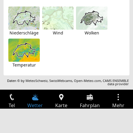
Niederschläge
Wind
Wolken
Temperatur
Daten © by
MeteoSchweiz
,
SwissWebcams
,
Open-Meteo.com
,
CAMS ENSEMBLE
data provider
Tel
Wetter
Karte
Fahrplan
Mehr
Anmelden