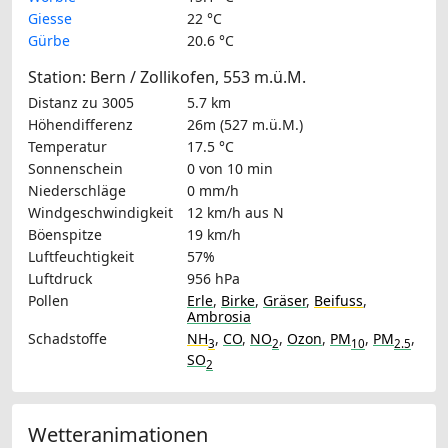
Giesse
22 °C
Gürbe
20.6 °C
Station: Bern / Zollikofen, 553 m.ü.M.
Distanz zu 3005
5.7 km
Höhendifferenz
26m (527 m.ü.M.)
Temperatur
17.5 °C
Sonnenschein
0 von 10 min
Niederschläge
0 mm/h
Windgeschwindigkeit
12 km/h
aus N
Böenspitze
19 km/h
Luftfeuchtigkeit
57%
Luftdruck
956 hPa
Pollen
Erle
,
Birke
,
Gräser
,
Beifuss
,
Ambrosia
Schadstoffe
NH
,
CO
,
NO
,
Ozon
,
PM
,
PM
,
3
2
10
2.5
SO
2
Wetteranimationen