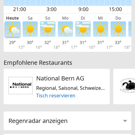
Heute
Sa
So
Mo
Di
Mi
Do
29°
30°
32°
31°
31°
31°
33°
3
15°
16°
18°
17°
16°
17°
18°
Empfohlene Restaurants
National Bern AG
Regional, Saisonal, Schweizerisch
Tisch reservieren
Regenradar anzeigen