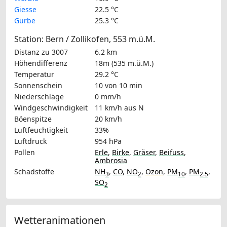
Giesse
22.5 °C
Gürbe
25.3 °C
Station: Bern / Zollikofen, 553 m.ü.M.
Distanz zu 3007
6.2 km
Höhendifferenz
18m (535 m.ü.M.)
Temperatur
29.2 °C
Sonnenschein
10 von 10 min
Niederschläge
0 mm/h
Windgeschwindigkeit
11 km/h
aus N
Böenspitze
20 km/h
Luftfeuchtigkeit
33%
Luftdruck
954 hPa
Pollen
Erle
,
Birke
,
Gräser
,
Beifuss
,
Ambrosia
Schadstoffe
NH
,
CO
,
NO
,
Ozon
,
PM
,
PM
,
3
2
10
2.5
SO
2
Wetteranimationen