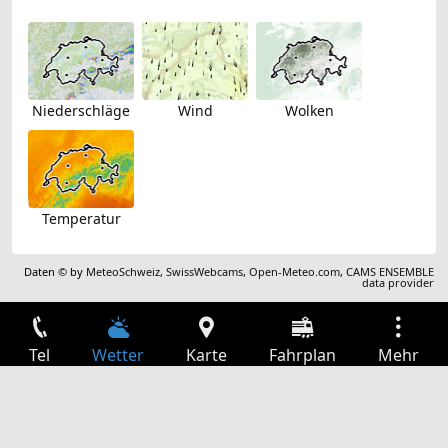
Niederschläge
Wind
Wolken
Temperatur
Daten © by
MeteoSchweiz
,
SwissWebcams
,
Open-Meteo.com
,
CAMS ENSEMBLE
data provider
Tel
Wetter
Karte
Fahrplan
Mehr
Anmelden