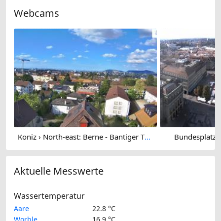
Webcams
Koniz › North-east: Berne - Bantiger TV Tower - Grauholz
Bundesplatz 
Aktuelle Messwerte
Wassertemperatur
Aare
22.8 °C
Worble
16.9 °C