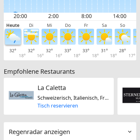
Heute
Di
Mi
Do
Fr
Sa
So
32°
32°
32°
33°
33°
31°
28°
2
18°
16°
16°
18°
18°
18°
17°
Empfohlene Restaurants
La Caletta
Schweizerisch, Italienisch, Französisch
Tisch reservieren
Regenradar anzeigen