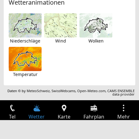
Wetteranimationen
Niederschläge
Wind
Wolken
Temperatur
Daten © by
MeteoSchweiz
,
SwissWebcams
,
Open-Meteo.com
,
CAMS ENSEMBLE
data provider
Tel
Wetter
Karte
Fahrplan
Mehr
Anmelden