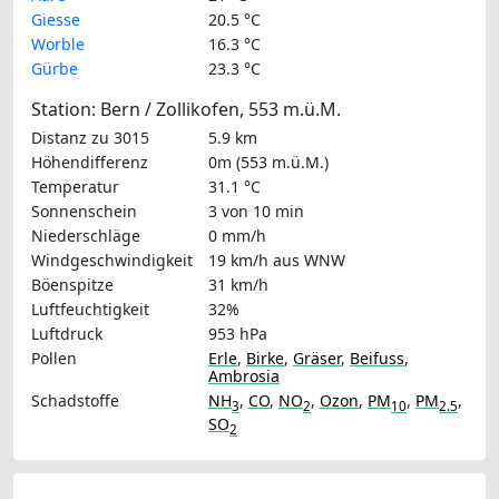
Giesse
20.5 °C
Worble
16.3 °C
Gürbe
23.3 °C
Station: Bern / Zollikofen, 553 m.ü.M.
Distanz zu 3015
5.9 km
Höhendifferenz
0m (553 m.ü.M.)
Temperatur
31.1 °C
Sonnenschein
3 von 10 min
Niederschläge
0 mm/h
Windgeschwindigkeit
19 km/h
aus WNW
Böenspitze
31 km/h
Luftfeuchtigkeit
32%
Luftdruck
953 hPa
Pollen
Erle
,
Birke
,
Gräser
,
Beifuss
,
Ambrosia
Schadstoffe
NH
,
CO
,
NO
,
Ozon
,
PM
,
PM
,
3
2
10
2.5
SO
2