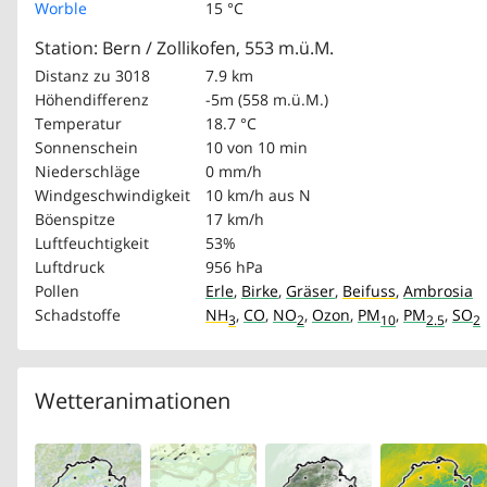
Worble
15 °C
Station: Bern / Zollikofen, 553 m.ü.M.
Distanz zu 3018
7.9 km
Höhendifferenz
-5m (558 m.ü.M.)
Temperatur
18.7 °C
Sonnenschein
10 von 10 min
Niederschläge
0 mm/h
Windgeschwindigkeit
10 km/h
aus N
Böenspitze
17 km/h
Luftfeuchtigkeit
53%
Luftdruck
956 hPa
Pollen
Erle
,
Birke
,
Gräser
,
Beifuss
,
Ambrosia
Schadstoffe
NH
,
CO
,
NO
,
Ozon
,
PM
,
PM
,
SO
3
2
10
2.5
2
Wetteranimationen