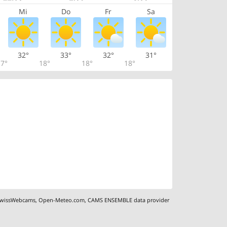
Mi
Do
Fr
Sa
32°
33°
32°
31°
7°
18°
18°
18°
wissWebcams
,
Open-Meteo.com
,
CAMS ENSEMBLE data provider