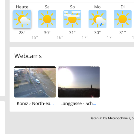
Heute
Sa
So
Mo
Di
28°
30°
31°
30°
31°
15°
16°
17°
17°
1
Webcams
Koniz › North-east: Genossenschaft Wohnraum Köniz - Bläuackerplatz
Länggasse - Schweiz
Daten © by
MeteoSchweiz
,
S