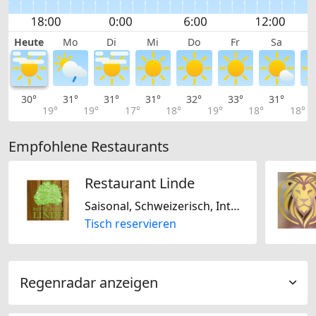
Heute
Mo
Di
Mi
Do
Fr
Sa
30°
31°
31°
31°
32°
33°
31°
2
19°
19°
17°
18°
19°
18°
18°
Empfohlene Restaurants
Restaurant Linde
Saisonal, Schweizerisch, International, Regional, Glutenfrei, Laktosefrei
Tisch reservieren
Regenradar anzeigen