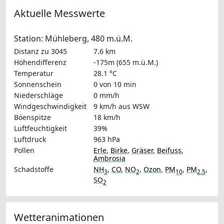
Aktuelle Messwerte
Station: Mühleberg, 480 m.ü.M.
Distanz zu 3045
7.6 km
Höhendifferenz
-175m (655 m.ü.M.)
Temperatur
28.1 °C
Sonnenschein
0 von 10 min
Niederschläge
0 mm/h
Windgeschwindigkeit
9 km/h
aus WSW
Böenspitze
18 km/h
Luftfeuchtigkeit
39%
Luftdruck
963 hPa
Pollen
Erle
,
Birke
,
Gräser
,
Beifuss
,
Ambrosia
Schadstoffe
NH
,
CO
,
NO
,
Ozon
,
PM
,
PM
,
3
2
10
2.5
SO
2
Wetteranimationen