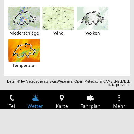
Niederschläge
Wind
Wolken
Temperatur
Daten © by
MeteoSchweiz
,
SwissWebcams
,
Open-Meteo.com
,
CAMS ENSEMBLE
data provider
Tel
Wetter
Karte
Fahrplan
Mehr
Anmelden