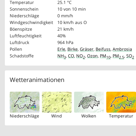
Temperatur
25.1 °C
Sonnenschein
10 von 10 min
Niederschläge
0 mm/h
Windgeschwindigkeit
10 km/h
aus O
Böenspitze
21 km/h
Luftfeuchtigkeit
40%
Luftdruck
964 hPa
Pollen
Erle
,
Birke
,
Gräser
,
Beifuss
,
Ambrosia
Schadstoffe
NH
,
CO
,
NO
,
Ozon
,
PM
,
PM
,
SO
3
2
10
2.5
2
Wetteranimationen
Niederschläge
Wind
Wolken
Temperatur