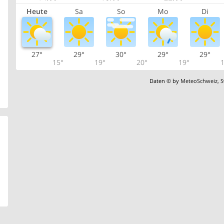
Heute
Sa
So
Mo
Di
27°
29°
30°
29°
29°
15°
19°
20°
19°
1
Daten © by
MeteoSchweiz
,
S