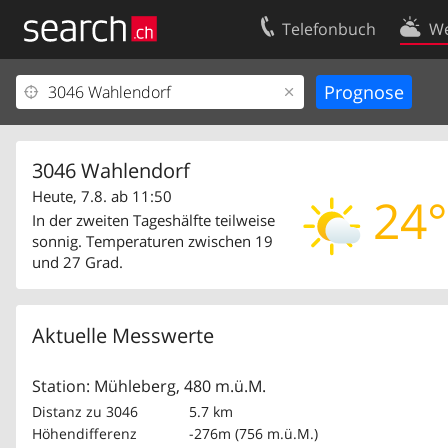
Telefonbuch
We
Ihr Eintrag
Kontakt
Kundencenter Geschäftskunden
Nutzungsbed
Impressum
Datenschutze
3046 Wahlendorf
Heute, 7.8. ab 11:50
24°
In der zweiten Tageshälfte teilweise
sonnig. Temperaturen zwischen 19
und 27 Grad.
Aktuelle Messwerte
Station: Mühleberg, 480 m.ü.M.
Distanz zu 3046
5.7 km
Höhendifferenz
-276m (756 m.ü.M.)