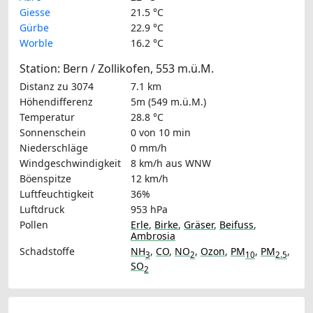
Giesse
21.5 °C
Gürbe
22.9 °C
Worble
16.2 °C
Station: Bern / Zollikofen, 553 m.ü.M.
Distanz zu 3074
7.1 km
Höhendifferenz
5m (549 m.ü.M.)
Temperatur
28.8 °C
Sonnenschein
0 von 10 min
Niederschläge
0 mm/h
Windgeschwindigkeit
8 km/h
aus WNW
Böenspitze
12 km/h
Luftfeuchtigkeit
36%
Luftdruck
953 hPa
Pollen
Erle
,
Birke
,
Gräser
,
Beifuss
,
Ambrosia
Schadstoffe
NH
,
CO
,
NO
,
Ozon
,
PM
,
PM
,
3
2
10
2.5
SO
2