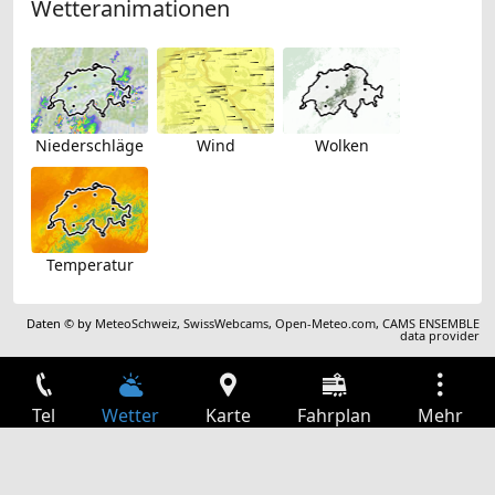
Wetteranimationen
Niederschläge
Wind
Wolken
Temperatur
Daten © by
MeteoSchweiz
,
SwissWebcams
,
Open-Meteo.com
,
CAMS ENSEMBLE
data provider
Tel
Wetter
Karte
Fahrplan
Mehr
Anmelden