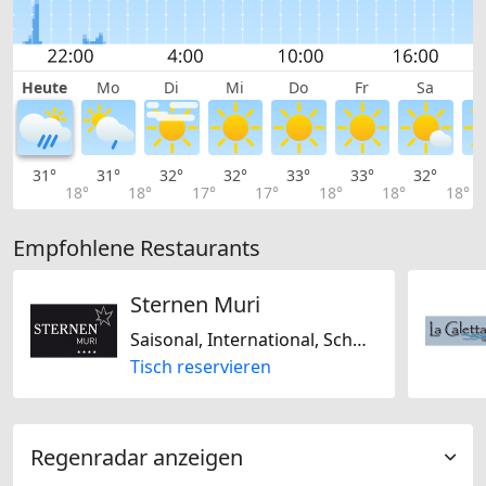
Heute
Mo
Di
Mi
Do
Fr
Sa
31°
31°
32°
32°
33°
33°
32°
3
18°
18°
17°
17°
18°
18°
18°
Empfohlene Restaurants
Sternen Muri
Saisonal, International, Schweizerisch, Glutenfrei, Laktosefrei
Tisch reservieren
Regenradar anzeigen