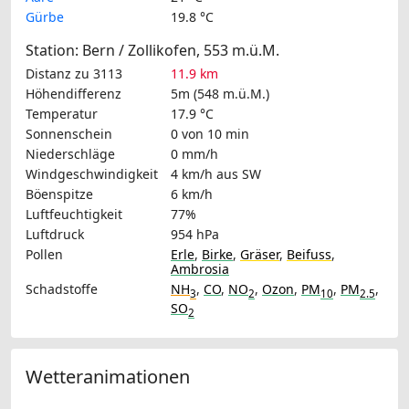
Gürbe
19.8 °C
Station: Bern / Zollikofen, 553 m.ü.M.
Distanz zu 3113
11.9 km
Höhendifferenz
5m (548 m.ü.M.)
Temperatur
17.9 °C
Sonnenschein
0 von 10 min
Niederschläge
0 mm/h
Windgeschwindigkeit
4 km/h
aus SW
Böenspitze
6 km/h
Luftfeuchtigkeit
77%
Luftdruck
954 hPa
Pollen
Erle
,
Birke
,
Gräser
,
Beifuss
,
Ambrosia
Schadstoffe
NH
,
CO
,
NO
,
Ozon
,
PM
,
PM
,
3
2
10
2.5
SO
2
Wetteranimationen