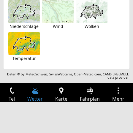
Niederschläge
Wind
Wolken
Temperatur
Daten © by
MeteoSchweiz
,
SwissWebcams
,
Open-Meteo.com
,
CAMS ENSEMBLE
data provider
Tel
Wetter
Karte
Fahrplan
Mehr
Anmelden
Dienste