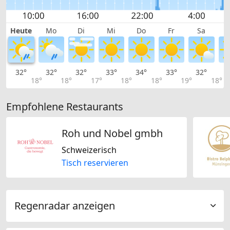
Heute
Mo
Di
Mi
Do
Fr
Sa
32°
32°
32°
33°
34°
33°
32°
3
18°
18°
17°
18°
18°
19°
18°
Empfohlene Restaurants
Roh und Nobel gmbh
Schweizerisch
Tisch reservieren
Regenradar anzeigen