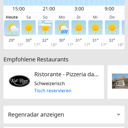
Heute
Sa
So
Mo
Di
Mi
Do
29°
30°
32°
30°
31°
31°
32°
3
15°
17°
18°
17°
17°
17°
18°
Empfohlene Restaurants
Ristorante - Pizzeria da Fabio Kafi Riggi
Schweizerisch
Tisch reservieren
Regenradar anzeigen