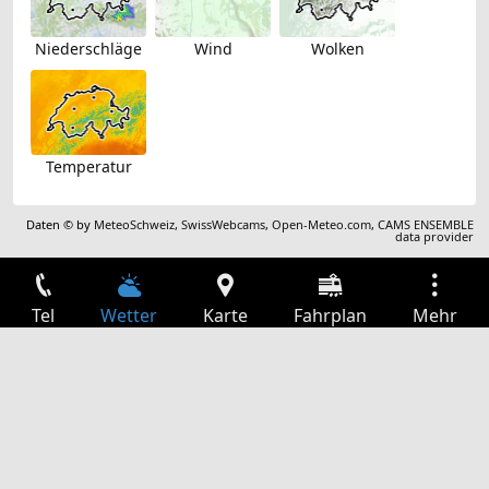
Niederschläge
Wind
Wolken
Temperatur
Daten © by
MeteoSchweiz
,
SwissWebcams
,
Open-Meteo.com
,
CAMS ENSEMBLE
data provider
Tel
Wetter
Karte
Fahrplan
Mehr
Anmelden
Dienste
Abfahrtstabelle