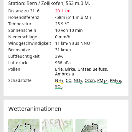
Station: Bern / Zollikofen, 553 m.ü.M.
Distanz zu 3116
20.1 km
Höhendifferenz
-58m (611 m.ü.M.)
Temperatur
25.9 °C
Sonnenschein
10 von 10 min
Niederschläge
0 mm/h
Windgeschwindigkeit
11 km/h
aus NNO
Böenspitze
31 km/h
Luftfeuchtigkeit
39%
Luftdruck
956 hPa
Pollen
Erle
,
Birke
,
Gräser
,
Beifuss
,
Ambrosia
Schadstoffe
NH
,
CO
,
NO
,
Ozon
,
PM
,
PM
,
3
2
10
2.5
SO
2
Wetteranimationen