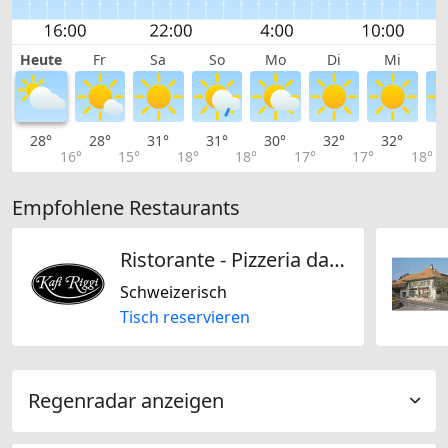
Heute
Fr
Sa
So
Mo
Di
Mi
28°
28°
31°
31°
30°
32°
32°
3
16°
15°
18°
18°
17°
17°
18°
Empfohlene Restaurants
Ristorante - Pizzeria da Fabio Kafi Riggi
Schweizerisch
Tisch reservieren
Regenradar anzeigen