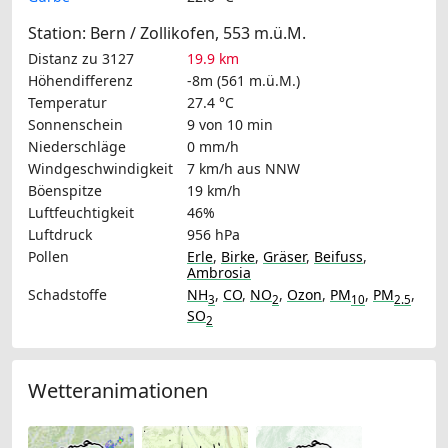
Station: Bern / Zollikofen, 553 m.ü.M.
Distanz zu 3127
19.9 km
Höhendifferenz
-8m (561 m.ü.M.)
Temperatur
27.4 °C
Sonnenschein
9 von 10 min
Niederschläge
0 mm/h
Windgeschwindigkeit
7 km/h
aus NNW
Böenspitze
19 km/h
Luftfeuchtigkeit
46%
Luftdruck
956 hPa
Pollen
Erle
,
Birke
,
Gräser
,
Beifuss
,
Ambrosia
Schadstoffe
NH
,
CO
,
NO
,
Ozon
,
PM
,
PM
,
3
2
10
2.5
SO
2
Wetteranimationen