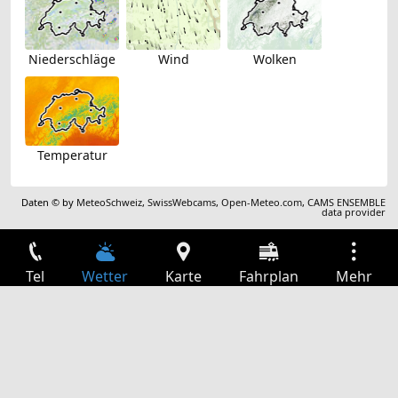
Niederschläge
Wind
Wolken
Temperatur
Daten © by
MeteoSchweiz
,
SwissWebcams
,
Open-Meteo.com
,
CAMS ENSEMBLE
data provider
Tel
Wetter
Karte
Fahrplan
Mehr
Anmelden
Dienste