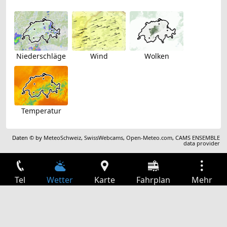
Niederschläge
Wind
Wolken
Temperatur
Daten © by
MeteoSchweiz
,
SwissWebcams
,
Open-Meteo.com
,
CAMS ENSEMBLE
data provider
Tel
Wetter
Karte
Fahrplan
Mehr
Anmelden