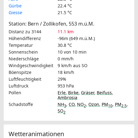
Gürbe
22.4 °C
Giesse
21.5 °C
Station: Bern / Zollikofen, 553 m.ü.M.
Distanz zu 3144
11.1 km
Höhendifferenz
-96m (649 m.ü.M.)
Temperatur
30.8 °C
Sonnenschein
10 von 10 min
Niederschläge
0 mm/h
Windgeschwindigkeit
9 km/h
aus SO
Böenspitze
18 km/h
Luftfeuchtigkeit
29%
Luftdruck
953 hPa
Pollen
Erle
,
Birke
,
Gräser
,
Beifuss
,
Ambrosia
Schadstoffe
NH
,
CO
,
NO
,
Ozon
,
PM
,
PM
,
3
2
10
2.5
SO
2
Wetteranimationen