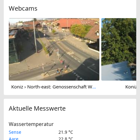
Webcams
Koniz › North-east: Genossenschaft Wohnraum Köniz - Bläuackerplatz
Koniz:
Aktuelle Messwerte
Wassertemperatur
Sense
21.9 °C
Aare
22.8 °C