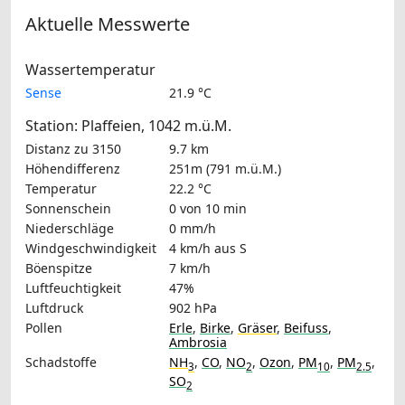
Aktuelle Messwerte
Wassertemperatur
Sense
21.9 °C
Station: Plaffeien, 1042 m.ü.M.
Distanz zu 3150
9.7 km
Höhendifferenz
251m (791 m.ü.M.)
Temperatur
22.2 °C
Sonnenschein
0 von 10 min
Niederschläge
0 mm/h
Windgeschwindigkeit
4 km/h
aus S
Böenspitze
7 km/h
Luftfeuchtigkeit
47%
Luftdruck
902 hPa
Pollen
Erle
,
Birke
,
Gräser
,
Beifuss
,
Ambrosia
Schadstoffe
NH
,
CO
,
NO
,
Ozon
,
PM
,
PM
,
3
2
10
2.5
SO
2