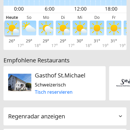
Heute
So
Mo
Di
Mi
Do
Fr
26°
29°
29°
29°
30°
31°
31°
2
17°
18°
17°
17°
18°
19°
19°
Empfohlene Restaurants
Gasthof St.Michael
Schweizerisch
Tisch reservieren
Regenradar anzeigen