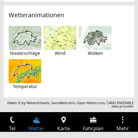
Wetteranimationen
Niederschläge
Wind
Wolken
Temperatur
Daten © by
MeteoSchweiz
,
SwissWebcams
,
Open-Meteo.com
,
CAMS ENSEMBLE
data provider
Tel
Wetter
Karte
Fahrplan
Mehr