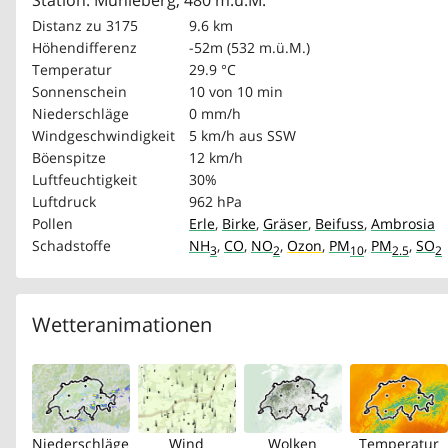
Station: Mühleberg, 480 m.ü.M.
Distanz zu 3175
9.6 km
Höhendifferenz
-52m (532 m.ü.M.)
Temperatur
29.9 °C
Sonnenschein
10 von 10 min
Niederschläge
0 mm/h
Windgeschwindigkeit
5 km/h
aus SSW
Böenspitze
12 km/h
Luftfeuchtigkeit
30%
Luftdruck
962 hPa
Pollen
Erle
,
Birke
,
Gräser
,
Beifuss
,
Ambrosia
Schadstoffe
NH
,
CO
,
NO
,
Ozon
,
PM
,
PM
,
SO
3
2
10
2.5
2
Wetteranimationen
Niederschläge
Wind
Wolken
Temperatur