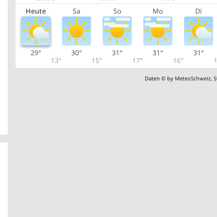
Heute
Sa
So
Mo
Di
29°
30°
31°
31°
31°
13°
15°
17°
16°
1
Daten © by
MeteoSchweiz
,
S