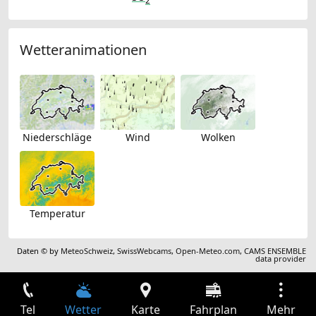
2
Wetteranimationen
Niederschläge
Wind
Wolken
Temperatur
Daten © by
MeteoSchweiz
,
SwissWebcams
,
Open-Meteo.com
,
CAMS ENSEMBLE
data provider
Tel
Wetter
Karte
Fahrplan
Mehr