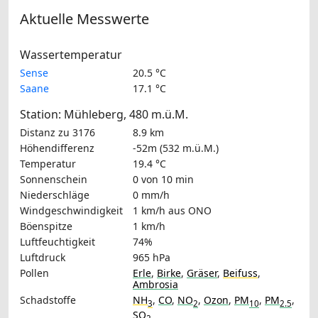
Aktuelle Messwerte
Wassertemperatur
Sense
20.5 °C
Saane
17.1 °C
Station: Mühleberg, 480 m.ü.M.
Distanz zu 3176
8.9 km
Höhendifferenz
-52m (532 m.ü.M.)
Temperatur
19.4 °C
Sonnenschein
0 von 10 min
Niederschläge
0 mm/h
Windgeschwindigkeit
1 km/h
aus ONO
Böenspitze
1 km/h
Luftfeuchtigkeit
74%
Luftdruck
965 hPa
Pollen
Erle
,
Birke
,
Gräser
,
Beifuss
,
Ambrosia
Schadstoffe
NH
,
CO
,
NO
,
Ozon
,
PM
,
PM
,
3
2
10
2.5
SO