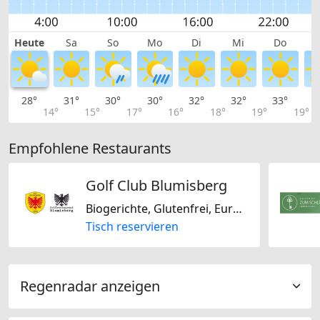
Heute
Sa
So
Mo
Di
Mi
Do
28°
31°
30°
30°
32°
32°
33°
3
14°
15°
17°
16°
18°
19°
19°
Empfohlene Restaurants
Golf Club Blumisberg
Biogerichte, Glutenfrei, Europäisch, International, Italienisch, Argentinisch, Französisch, Schweizerisch
Tisch reservieren
Regenradar anzeigen