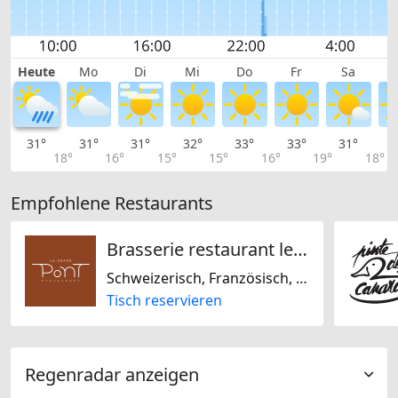
Heute
Mo
Di
Mi
Do
Fr
Sa
31°
31°
31°
32°
33°
33°
31°
2
18°
16°
15°
15°
16°
19°
18°
Empfohlene Restaurants
Brasserie restaurant le grand-pont
Schweizerisch, Französisch, Europäisch, Mediterran, Biogerichte, Glutenfrei, Laktosefrei, Nussfrei, Sojafrei
Tisch reservieren
Regenradar anzeigen