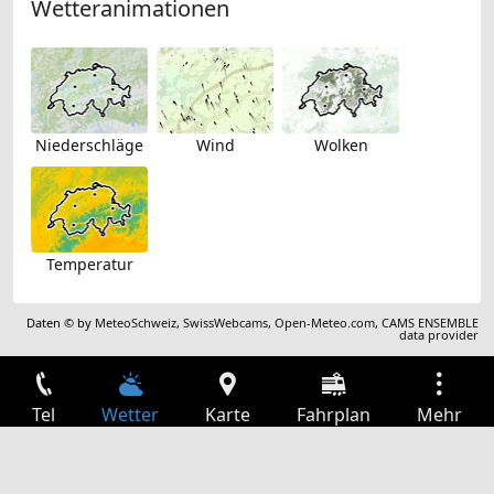
Wetteranimationen
Niederschläge
Wind
Wolken
Temperatur
Daten © by
MeteoSchweiz
,
SwissWebcams
,
Open-Meteo.com
,
CAMS ENSEMBLE
data provider
Tel
Wetter
Karte
Fahrplan
Mehr
Anmelden