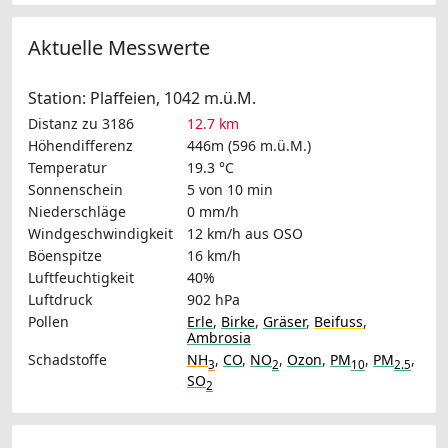
Aktuelle Messwerte
Station: Plaffeien, 1042 m.ü.M.
Distanz zu 3186
12.7 km
Höhendifferenz
446m (596 m.ü.M.)
Temperatur
19.3 °C
Sonnenschein
5 von 10 min
Niederschläge
0 mm/h
Windgeschwindigkeit
12 km/h
aus OSO
Böenspitze
16 km/h
Luftfeuchtigkeit
40%
Luftdruck
902 hPa
Pollen
Erle
,
Birke
,
Gräser
,
Beifuss
,
Ambrosia
Schadstoffe
NH
,
CO
,
NO
,
Ozon
,
PM
,
PM
,
3
2
10
2.5
SO
2