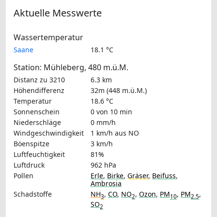
Aktuelle Messwerte
Wassertemperatur
Saane
18.1 °C
Station: Mühleberg, 480 m.ü.M.
Distanz zu 3210
6.3 km
Höhendifferenz
32m (448 m.ü.M.)
Temperatur
18.6 °C
Sonnenschein
0 von 10 min
Niederschläge
0 mm/h
Windgeschwindigkeit
1 km/h
aus NO
Böenspitze
3 km/h
Luftfeuchtigkeit
81%
Luftdruck
962 hPa
Pollen
Erle
,
Birke
,
Gräser
,
Beifuss
,
Ambrosia
Schadstoffe
NH
,
CO
,
NO
,
Ozon
,
PM
,
PM
,
3
2
10
2.5
SO
2