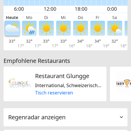
Heute
Mo
Di
Mi
Do
Fr
Sa
33°
32°
33°
33°
34°
34°
32°
3
17°
17°
17°
16°
18°
19°
18°
Empfohlene Restaurants
Restaurant Glungge
International, Schweizerisch, Regional
Tisch reservieren
Regenradar anzeigen