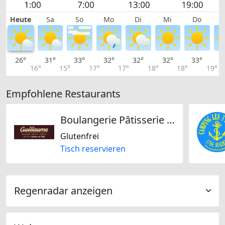
Heute
Sa
So
Mo
Di
Mi
Do
26°
31°
33°
32°
32°
32°
33°
3
16°
15°
17°
17°
18°
18°
19°
Empfohlene Restaurants
Boulangerie Pâtisserie Tea Room Guillaume Sàrl
Glutenfrei
Tisch reservieren
Regenradar anzeigen