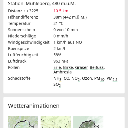
Station: Mühleberg, 480 m.ü.M.
Distanz zu 3225
10.5 km
Höhendifferenz
38m (442 m.ü.M.)
Temperatur
21 °C
Sonnenschein
0 von 10 min
Niederschläge
0 mm/h
Windgeschwindigkeit
1 km/h
aus NO
Böenspitze
2 km/h
Luftfeuchtigkeit
58%
Luftdruck
963 hPa
Pollen
Erle
,
Birke
,
Gräser
,
Beifuss
,
Ambrosia
Schadstoffe
NH
,
CO
,
NO
,
Ozon
,
PM
,
PM
,
3
2
10
2.5
SO
2
Wetteranimationen