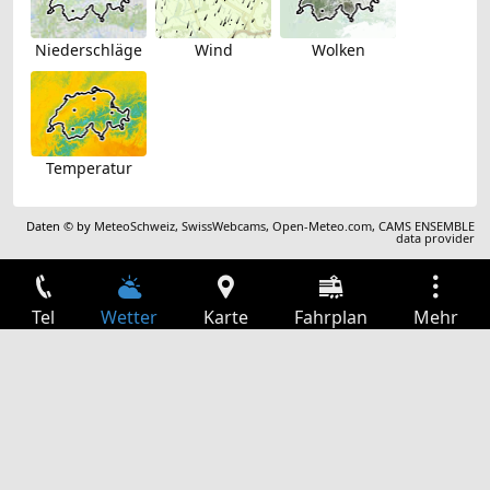
Niederschläge
Wind
Wolken
Temperatur
Daten © by
MeteoSchweiz
,
SwissWebcams
,
Open-Meteo.com
,
CAMS ENSEMBLE
data provider
Tel
Wetter
Karte
Fahrplan
Mehr
Anmelden
Dienste
Abfahrtstabelle