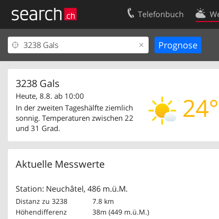
Telefonbuch
We
Ihr Eintrag
Kontakt
Kundencenter Geschäftskunden
Nutzungsbed
Impressum
Datenschutze
3238 Gals
Heute, 8.8. ab 10:00
24°
In der zweiten Tageshälfte ziemlich
sonnig. Temperaturen zwischen 22
und 31 Grad.
Aktuelle Messwerte
Station: Neuchâtel, 486 m.ü.M.
Distanz zu 3238
7.8 km
Höhendifferenz
38m (449 m.ü.M.)