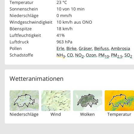
Temperatur
23 °C
Sonnenschein
10 von 10 min
Niederschläge
0 mm/h
Windgeschwindigkeit
10 km/h
aus ONO
Böenspitze
18 km/h
Luftfeuchtigkeit
41%
Luftdruck
963 hPa
Pollen
Erle
,
Birke
,
Gräser
,
Beifuss
,
Ambrosia
Schadstoffe
NH
,
CO
,
NO
,
Ozon
,
PM
,
PM
,
SO
3
2
10
2.5
2
Wetteranimationen
Niederschläge
Wind
Wolken
Temperatur