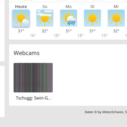
Heute
So
Mo
Di
Mi
31°
32°
31°
31°
32°
16°
18°
18°
19°
1
Webcams
Tschugg: Swin-Golf
Daten © by
MeteoSchweiz
,
S