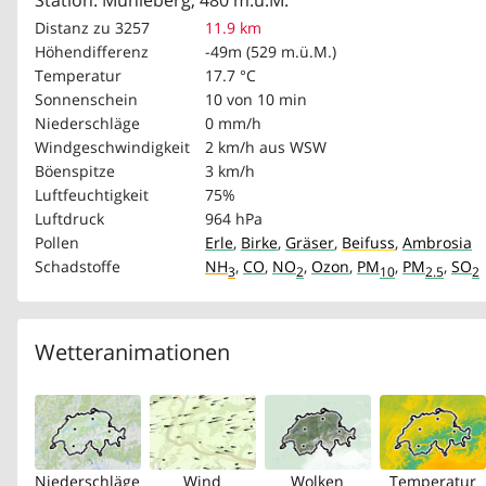
Station: Mühleberg, 480 m.ü.M.
Distanz zu 3257
11.9 km
Höhendifferenz
-49m (529 m.ü.M.)
Temperatur
17.7 °C
Sonnenschein
10 von 10 min
Niederschläge
0 mm/h
Windgeschwindigkeit
2 km/h
aus WSW
Böenspitze
3 km/h
Luftfeuchtigkeit
75%
Luftdruck
964 hPa
Pollen
Erle
,
Birke
,
Gräser
,
Beifuss
,
Ambrosia
Schadstoffe
NH
,
CO
,
NO
,
Ozon
,
PM
,
PM
,
SO
3
2
10
2.5
2
Wetteranimationen
Niederschläge
Wind
Wolken
Temperatur