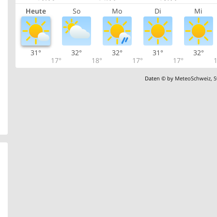
Heute
So
Mo
Di
Mi
31°
32°
32°
31°
32°
17°
18°
17°
17°
1
Daten © by
MeteoSchweiz
,
S