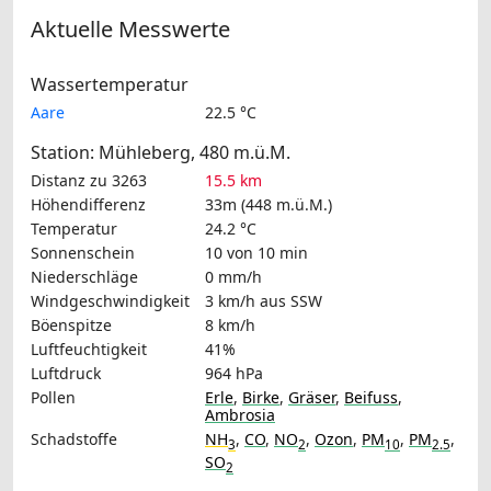
Aktuelle Messwerte
Wassertemperatur
Aare
22.5 °C
Station: Mühleberg, 480 m.ü.M.
Distanz zu 3263
15.5 km
Höhendifferenz
33m (448 m.ü.M.)
Temperatur
24.2 °C
Sonnenschein
10 von 10 min
Niederschläge
0 mm/h
Windgeschwindigkeit
3 km/h
aus SSW
Böenspitze
8 km/h
Luftfeuchtigkeit
41%
Luftdruck
964 hPa
Pollen
Erle
,
Birke
,
Gräser
,
Beifuss
,
Ambrosia
Schadstoffe
NH
,
CO
,
NO
,
Ozon
,
PM
,
PM
,
3
2
10
2.5
SO
2