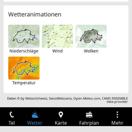
Wetteranimationen
Niederschläge
Wind
Wolken
Temperatur
Daten © by
MeteoSchweiz
,
SwissWebcams
,
Open-Meteo.com
,
CAMS ENSEMBLE
data provider
Tel
Wetter
Karte
Fahrplan
Mehr