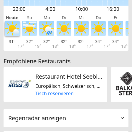
Heute
So
Mo
Di
Mi
Do
Fr
31°
32°
32°
32°
32°
34°
34°
3
17°
19°
18°
18°
17°
17°
18°
Empfohlene Restaurants
Restaurant Hotel Seeblick
Europäisch, Schweizerisch, Saisonal, Nur vegetarisch, Laktosefrei, Biogerichte, Glutenfrei
Tisch reservieren
Regenradar anzeigen