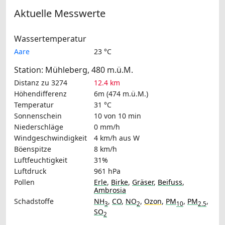
Aktuelle Messwerte
Wassertemperatur
Aare
23 °C
Station: Mühleberg, 480 m.ü.M.
Distanz zu 3274
12.4 km
Höhendifferenz
6m (474 m.ü.M.)
Temperatur
31 °C
Sonnenschein
10 von 10 min
Niederschläge
0 mm/h
Windgeschwindigkeit
4 km/h
aus W
Böenspitze
8 km/h
Luftfeuchtigkeit
31%
Luftdruck
961 hPa
Pollen
Erle
,
Birke
,
Gräser
,
Beifuss
,
Ambrosia
Schadstoffe
NH
,
CO
,
NO
,
Ozon
,
PM
,
PM
,
3
2
10
2.5
SO
2