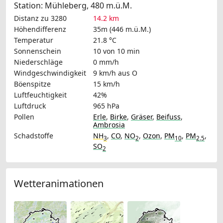
Station: Mühleberg, 480 m.ü.M.
Distanz zu 3280
14.2 km
Höhendifferenz
35m (446 m.ü.M.)
Temperatur
21.8 °C
Sonnenschein
10 von 10 min
Niederschläge
0 mm/h
Windgeschwindigkeit
9 km/h
aus O
Böenspitze
15 km/h
Luftfeuchtigkeit
42%
Luftdruck
965 hPa
Pollen
Erle
,
Birke
,
Gräser
,
Beifuss
,
Ambrosia
Schadstoffe
NH
,
CO
,
NO
,
Ozon
,
PM
,
PM
,
3
2
10
2.5
SO
2
Wetteranimationen