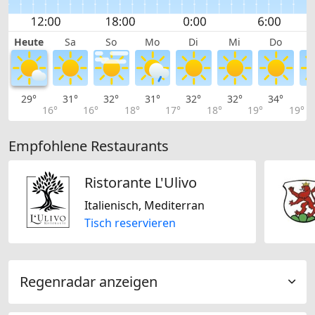
Heute
Sa
So
Mo
Di
Mi
Do
29°
31°
32°
31°
32°
32°
34°
3
16°
16°
18°
17°
18°
19°
19°
Empfohlene Restaurants
Ristorante L'Ulivo
Italienisch, Mediterran
Tisch reservieren
Regenradar anzeigen