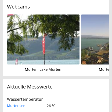
Webcams
Murten: Lake Murten
Murten
Aktuelle Messwerte
Wassertemperatur
Murtensee
26 °C