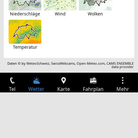
Niederschläge
Wind
Wolken
Temperatur
Daten © by
MeteoSchweiz
,
SwissWebcams
,
Open-Meteo.com
,
CAMS ENSEMBLE
data provider
Tel
Wetter
Karte
Fahrplan
Mehr
Anmelden
Dienste
Abfahrtstabelle