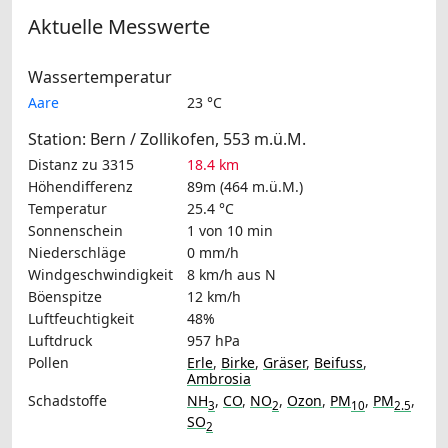
Aktuelle Messwerte
Wassertemperatur
Aare
23 °C
Station: Bern / Zollikofen, 553 m.ü.M.
Distanz zu 3315
18.4 km
Höhendifferenz
89m (464 m.ü.M.)
Temperatur
25.4 °C
Sonnenschein
1 von 10 min
Niederschläge
0 mm/h
Windgeschwindigkeit
8 km/h
aus N
Böenspitze
12 km/h
Luftfeuchtigkeit
48%
Luftdruck
957 hPa
Pollen
Erle
,
Birke
,
Gräser
,
Beifuss
,
Ambrosia
Schadstoffe
NH
,
CO
,
NO
,
Ozon
,
PM
,
PM
,
3
2
10
2.5
SO
2