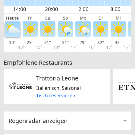
Heute
Fr
Sa
So
Mo
Di
Mi
30°
29°
31°
31°
29°
32°
33°
3
15°
15°
14°
17°
16°
17°
17°
Empfohlene Restaurants
Trattoria Leone
Italienisch, Saisonal
Tisch reservieren
Regenradar anzeigen