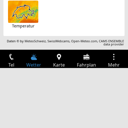
Temperatur
Daten © by
MeteoSchweiz
,
SwissWebcams
,
Open-Meteo.com
,
CAMS ENSEMBLE
data provider
Tel
Wetter
Karte
Fahrplan
Mehr
Anmelden
Dienste
Abfahrtstabelle
Freizeit