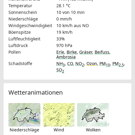
Temperatur
28.1 °C
Sonnenschein
10 von 10 min
Niederschläge
0 mm/h
Windgeschwindigkeit
10 km/h
aus NO
Böenspitze
19 km/h
Luftfeuchtigkeit
33%
Luftdruck
970 hPa
Pollen
Erle
,
Birke
,
Gräser
,
Beifuss
,
Ambrosia
Schadstoffe
NH
,
CO
,
NO
,
Ozon
,
PM
,
PM
,
3
2
10
2.5
SO
2
Wetteranimationen
Niederschläge
Wind
Wolken