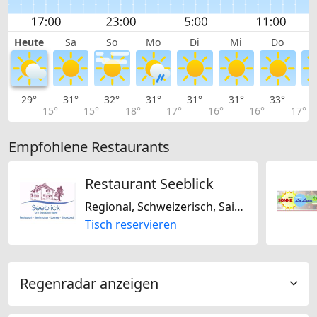
Heute
Sa
So
Mo
Di
Mi
Do
29°
31°
32°
31°
31°
31°
33°
3
15°
15°
18°
17°
16°
16°
17°
Empfohlene Restaurants
Restaurant Seeblick
Regional, Schweizerisch, Saisonal
Tisch reservieren
Regenradar anzeigen