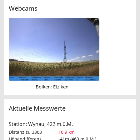
Webcams
Bolken: Etziken
Aktuelle Messwerte
Station: Wynau, 422 m.ü.M.
Distanz zu 3363
10.9 km
Höhendifferenz
-41m (463 m.ü.M.)