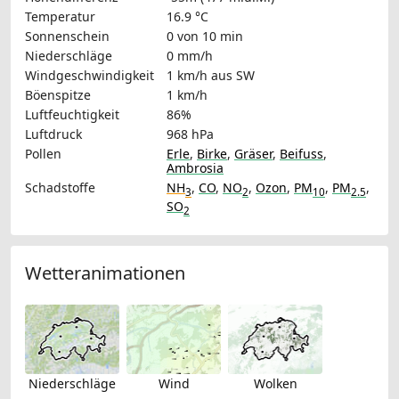
Temperatur
16.9 °C
Sonnenschein
0 von 10 min
Niederschläge
0 mm/h
Windgeschwindigkeit
1 km/h
aus SW
Böenspitze
1 km/h
Luftfeuchtigkeit
86%
Luftdruck
968 hPa
Pollen
Erle
,
Birke
,
Gräser
,
Beifuss
,
Ambrosia
Schadstoffe
NH
,
CO
,
NO
,
Ozon
,
PM
,
PM
,
3
2
10
2.5
SO
2
Wetteranimationen
Niederschläge
Wind
Wolken