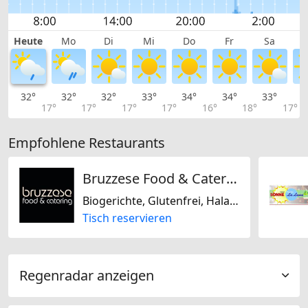
Heute
Mo
Di
Mi
Do
Fr
Sa
32°
32°
32°
33°
34°
34°
33°
3
17°
17°
17°
17°
16°
18°
17°
Empfohlene Restaurants
Bruzzese Food & Catering
Biogerichte, Glutenfrei, Halal, Jain-vegetarisch, Koscher, Laktosefrei, Nur vegan, Nur vegetarisch, Nussfrei, Sojafrei
Tisch reservieren
Regenradar anzeigen