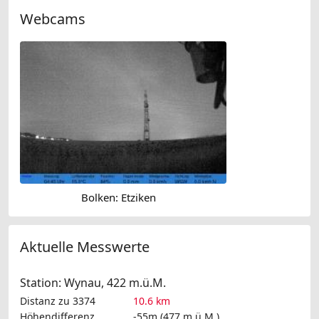
Webcams
Bolken: Etziken
Aktuelle Messwerte
Station: Wynau, 422 m.ü.M.
Distanz zu 3374
10.6 km
Höhendifferenz
-55m (477 m.ü.M.)