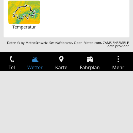
Temperatur
Daten © by
MeteoSchweiz
,
SwissWebcams
,
Open-Meteo.com
,
CAMS ENSEMBLE
data provider
Tel
Wetter
Karte
Fahrplan
Mehr
Anmelden
Dienste
Abfahrtstabelle
Freizeit