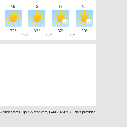
Mi
Do
Fr
Sa
32°
33°
32°
30°
6°
17°
17°
17°
wissWebcams
,
Open-Meteo.com
,
CAMS ENSEMBLE data provider