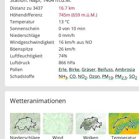
Station: Napf, 1404 m.ü.M.
Distanz zu 3437
16.7 km
Höhendifferenz
745m (659 m.ü.M.)
Temperatur
13 °C
Sonnenschein
0 von 10 min
Niederschläge
0 mm/h
Windgeschwindigkeit
16 km/h
aus NO
Böenspitze
26 km/h
Luftfeuchtigkeit
74%
Luftdruck
866 hPa
Pollen
Erle
,
Birke
,
Gräser
,
Beifuss
,
Ambrosia
Schadstoffe
NH
,
CO
,
NO
,
Ozon
,
PM
,
PM
,
SO
3
2
10
2.5
2
Wetteranimationen
Niederschläge
Wind
Wolken
Temperatur