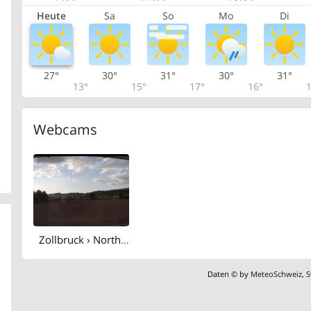
Heute
Sa
So
Mo
Di
27°
30°
31°
30°
31°
13°
15°
17°
16°
1
Webcams
Zollbruck › North: Schulhaus Than
Daten © by
MeteoSchweiz
,
S